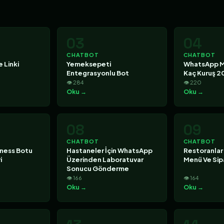
03
04
CHATBOT
CHATBOT
 Linki
Yemeksepeti
WhatsApp M
Entegrasyonlu Bot
Kaç Kuruş 2
👁 284
👁 220
Oku →
Oku →
08
09
CHATBOT
CHATBOT
ness Botu
Hastaneler İçin WhatsApp
Restoranlar
i
Üzerinden Laboratuvar
Menü Ve Sipa
Sonucu Gönderme
👁 166
👁 164
Oku →
Oku →