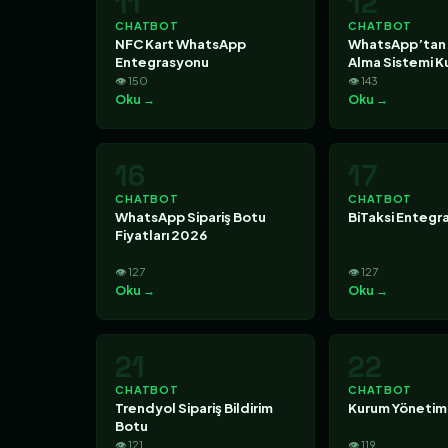
11
12
CHATBOT
CHATBOT
NFC Kart WhatsApp
WhatsApp’tan
Entegrasyonu
Alma Sistemi 
👁 150
👁 143
Oku →
Oku →
16
17
CHATBOT
CHATBOT
WhatsApp Sipariş Botu
BiTaksi Entegr
Fiyatları 2026
👁 127
👁 127
Oku →
Oku →
21
22
CHATBOT
CHATBOT
Trendyol Sipariş Bildirim
Kurum Yönetim
Botu
👁 121
👁 119