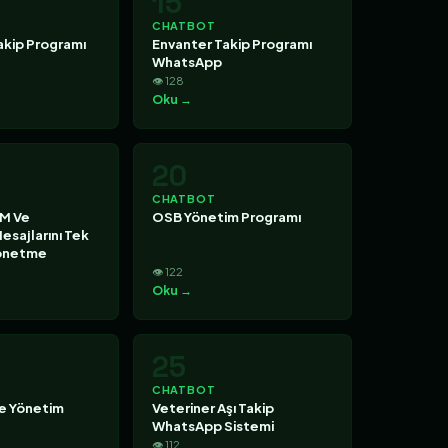
15
CHATBOT
akip Programı
Envanter Takip Programı
WhatsApp
👁 128
Oku →
20
CHATBOT
M Ve
OSB Yönetim Programı
sajlarını Tek
önetme
👁 122
Oku →
25
CHATBOT
ce Yönetim
Veteriner Aşı Takip
WhatsApp Sistemi
👁 112