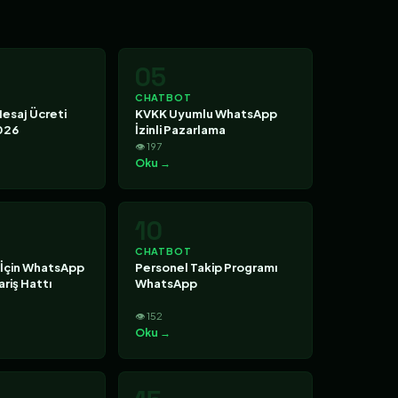
05
CHATBOT
esaj Ücreti
KVKK Uyumlu WhatsApp
026
İzinli Pazarlama
👁 197
Oku →
10
CHATBOT
 İçin WhatsApp
Personel Takip Programı
riş Hattı
WhatsApp
👁 152
Oku →