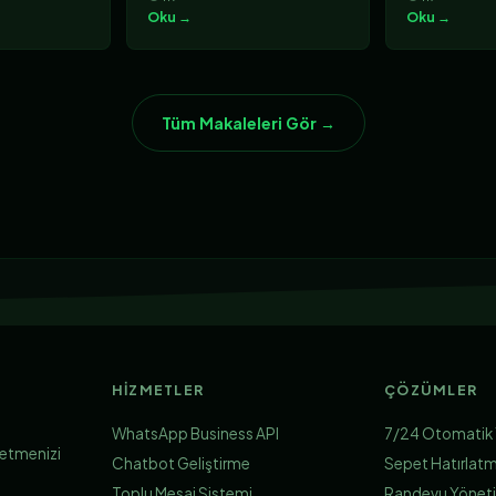
Oku →
Oku →
Tüm Makaleleri Gör →
HIZMETLER
ÇÖZÜMLER
WhatsApp Business API
7/24 Otomatik 
letmenizi
Chatbot Geliştirme
Sepet Hatırlat
Toplu Mesaj Sistemi
Randevu Yönet