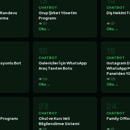
13
14
CHATBOT
CHATBOT
 Randevu
Grup Şirket Yönetim
Diş Hekimi T
Kurma
Programı
👁 131
👁 131
Oku →
Oku →
18
19
CHATBOT
CHATBOT
asyonlu Bot
Galericiler İçin WhatsApp
Instagram D
Araç Tanıtım Botu
WhatsApp Me
Panelden Y
👁 126
👁 125
Oku →
Oku →
23
24
CHATBOT
CHATBOT
 Programı
Okul ve Kurs Veli
Family Offi
Bilgilendirme Sistemi
👁 119
👁 117