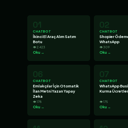
01
02
CHATBOT
CHATBOT
İkinci El Araç Alım Satım
Shopier Ödeme
Botu
WhatsApp
👁 2.423
👁 309
Oku →
Oku →
06
07
CHATBOT
CHATBOT
Emlakçılar İçin Otomatik
WhatsApp Busi
İlan Metni Yazan Yapay
Kurma Ücretler
Zeka
👁 178
👁 175
Oku →
Oku →