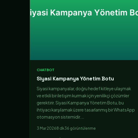
CHATBOT
Siyasi Kampanya Yönetim Botu
Siyasi kampanyalar, doğru hedef kitleye ulaşmak
ve etkili bir iletişim kurmak için yenilikçi çözümler
gerektirir. Siyasi Kampanya Yönetim Botu, bu
ihtiyacı karşılamak üzere tasarlanmış bir WhatsApp
otomasyon sistemidir.…
3 Mar 2026
8 dk
36 görüntülenme