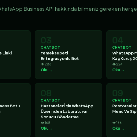
hatsApp Business API hakkında bilmeniz gereken her şe
03
04
CHATBOT
CHATBOT
 Linki
Yemeksepeti
WhatsApp M
Entegrasyonlu Bot
Kaç Kuruş 2
👁 286
👁 224
Oku →
Oku →
08
09
CHATBOT
CHATBOT
ness Botu
Hastaneler İçin WhatsApp
Restoranlar
i
Üzerinden Laboratuvar
Menü Ve Sipa
Sonucu Gönderme
👁 168
👁 166
Oku →
Oku →