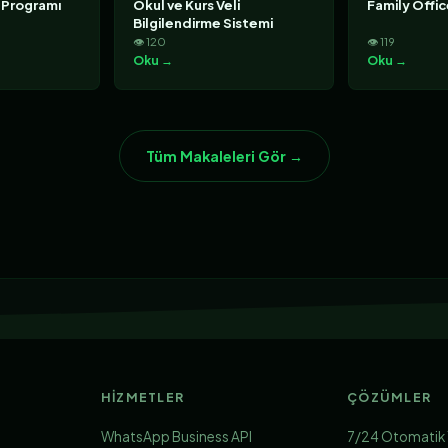
 Programı
Okul ve Kurs Veli
Family Offi
Bilgilendirme Sistemi
👁 120
👁 119
Oku →
Oku →
Tüm Makaleleri Gör →
HIZMETLER
ÇÖZÜMLER
WhatsApp Business API
7/24 Otomatik 