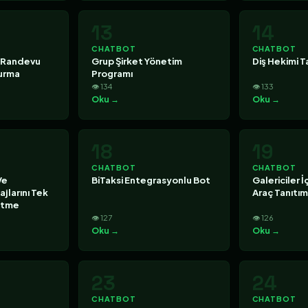
13
14
CHATBOT
CHATBOT
 Randevu
Grup Şirket Yönetim
Diş Hekimi T
Kurma
Programı
👁 134
👁 133
Oku →
Oku →
18
19
CHATBOT
CHATBOT
Ve
BiTaksi Entegrasyonlu Bot
Galericiler 
larını Tek
Araç Tanıtı
etme
👁 127
👁 126
Oku →
Oku →
23
24
CHATBOT
CHATBOT