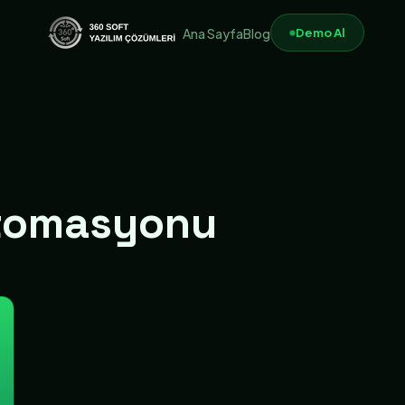
Demo Al
Ana Sayfa
Blog
 otomasyonu