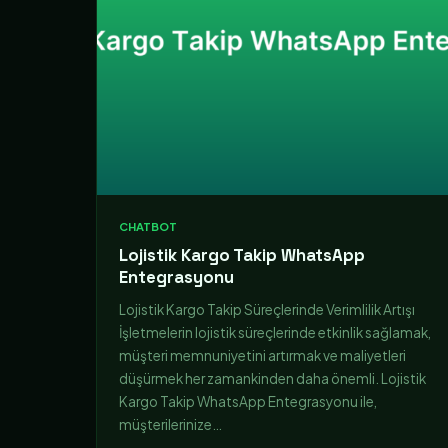
CHATBOT
Lojistik Kargo Takip WhatsApp
Entegrasyonu
Lojistik Kargo Takip Süreçlerinde Verimlilik Artışı
İşletmelerin lojistik süreçlerinde etkinlik sağlamak,
müşteri memnuniyetini artırmak ve maliyetleri
düşürmek her zamankinden daha önemli. Lojistik
Kargo Takip WhatsApp Entegrasyonu ile,
müşterilerinize…