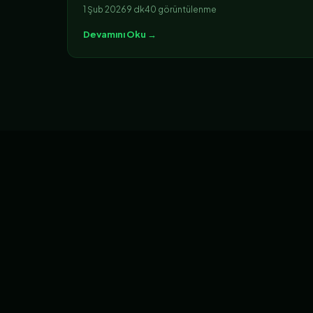
1 Şub 2026
9 dk
40 görüntülenme
Devamını Oku →