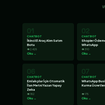
W
01
02
CHATBOT
CHATBOT
İkinci El Araç Alım Satım
Shopier Ödeme
Botu
WhatsApp
👁 2.425
👁 310
Oku →
Oku →
06
07
CHATBOT
CHATBOT
Emlakçılar İçin Otomatik
WhatsApp Busi
İlan Metni Yazan Yapay
Kurma Ücretler
Zeka
👁 182
👁 175
Oku →
Oku →