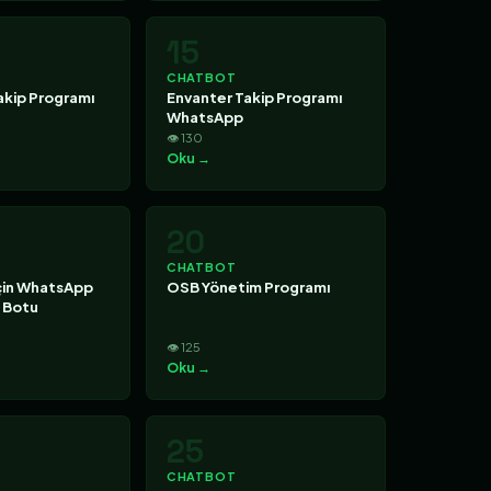
15
CHATBOT
akip Programı
Envanter Takip Programı
WhatsApp
👁 130
Oku →
20
CHATBOT
İçin WhatsApp
OSB Yönetim Programı
m Botu
👁 125
Oku →
25
CHATBOT