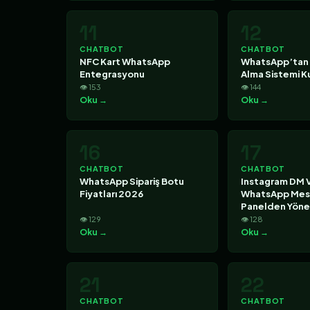
11
12
CHATBOT
CHATBOT
NFC Kart WhatsApp
WhatsApp’tan
Entegrasyonu
Alma Sistemi 
👁 153
👁 144
Oku →
Oku →
16
17
CHATBOT
CHATBOT
WhatsApp Sipariş Botu
Instagram DM 
Fiyatları 2026
WhatsApp Mesaj
Panelden Yön
👁 129
👁 128
Oku →
Oku →
21
22
CHATBOT
CHATBOT