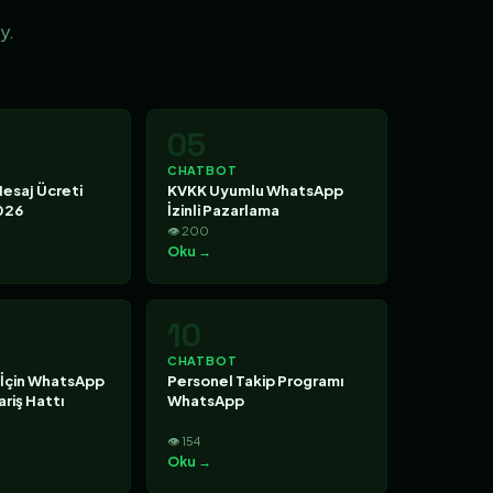
y.
05
CHATBOT
esaj Ücreti
KVKK Uyumlu WhatsApp
026
İzinli Pazarlama
👁 200
Oku →
10
CHATBOT
 İçin WhatsApp
Personel Takip Programı
riş Hattı
WhatsApp
👁 154
Oku →