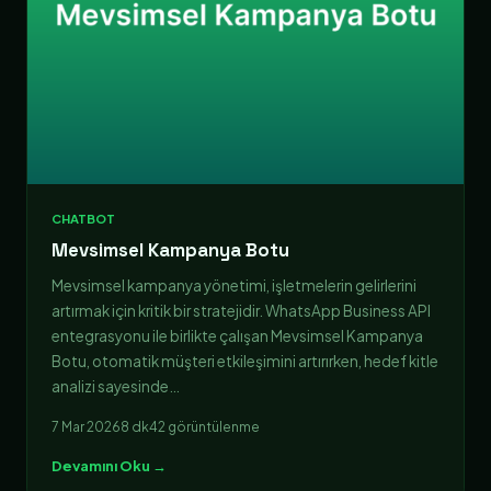
CHATBOT
Mevsimsel Kampanya Botu
Mevsimsel kampanya yönetimi, işletmelerin gelirlerini
artırmak için kritik bir stratejidir. WhatsApp Business API
entegrasyonu ile birlikte çalışan Mevsimsel Kampanya
Botu, otomatik müşteri etkileşimini artırırken, hedef kitle
analizi sayesinde…
7 Mar 2026
8 dk
42 görüntülenme
Devamını Oku →