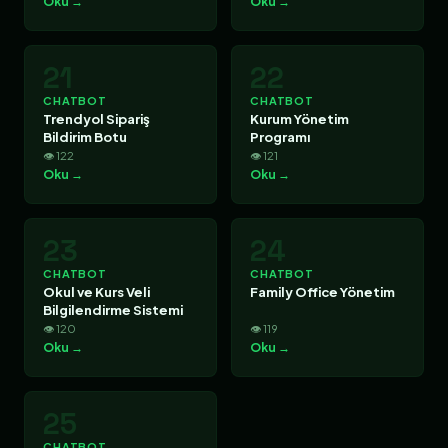
Oku →
Oku →
21
22
CHATBOT
CHATBOT
Trendyol Sipariş
Kurum Yönetim
Bildirim Botu
Programı
👁 122
👁 121
Oku →
Oku →
23
24
CHATBOT
CHATBOT
Okul ve Kurs Veli
Family Office Yönetim
Bilgilendirme Sistemi
👁 120
👁 119
Oku →
Oku →
25
CHATBOT