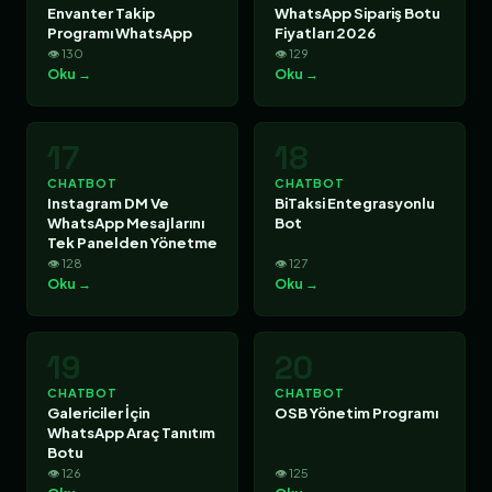
Envanter Takip
WhatsApp Sipariş Botu
Programı WhatsApp
Fiyatları 2026
👁 130
👁 129
Oku →
Oku →
17
18
CHATBOT
CHATBOT
Instagram DM Ve
BiTaksi Entegrasyonlu
WhatsApp Mesajlarını
Bot
Tek Panelden Yönetme
👁 128
👁 127
Oku →
Oku →
19
20
CHATBOT
CHATBOT
Galericiler İçin
OSB Yönetim Programı
WhatsApp Araç Tanıtım
Botu
👁 126
👁 125