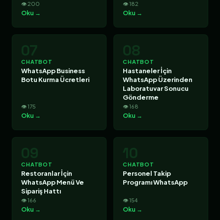
👁 200
👁 182
Oku →
Oku →
07
08
CHATBOT
CHATBOT
WhatsApp Business
Hastaneler İçin
Botu Kurma Ücretleri
WhatsApp Üzerinden
Laboratuvar Sonucu
Gönderme
👁 175
👁 168
Oku →
Oku →
09
10
CHATBOT
CHATBOT
Restoranlar İçin
Personel Takip
WhatsApp Menü Ve
Programı WhatsApp
Sipariş Hattı
👁 166
👁 154
Oku →
Oku →