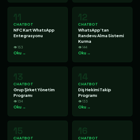
11
12
CHATBOT
CHATBOT
NFC Kart WhatsApp
WhatsApp’tan
Entegrasyonu
Randevu Alma Sistemi
Kurma
👁 153
👁 144
Oku →
Oku →
13
14
CHATBOT
CHATBOT
Grup Şirket Yönetim
Diş Hekimi Takip
Programı
Programı
👁 134
👁 133
Oku →
Oku →
15
16
CHATBOT
CHATBOT