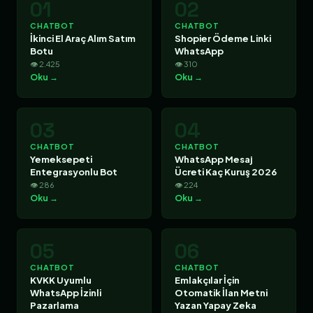
01
02
CHATBOT
CHATBOT
İkinci El Araç Alım Satım
Shopier Ödeme Linki
Botu
WhatsApp
👁 2.425
👁 310
Oku →
Oku →
03
04
CHATBOT
CHATBOT
Yemeksepeti
WhatsApp Mesaj
Entegrasyonlu Bot
Ücreti Kaç Kuruş 2026
👁 286
👁 224
Oku →
Oku →
05
06
CHATBOT
CHATBOT
KVKK Uyumlu
Emlakçılar İçin
WhatsApp İzinli
Otomatik İlan Metni
Pazarlama
Yazan Yapay Zeka