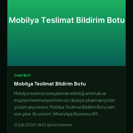
CHATBOT
Mobilya Teslimat Bildirim Botu
Mobilya teslimat süreçlerinde etkinliği artırmak ve
müşteri memnuniyetini en üst düzeye çıkarmak için bir
çözüm arıyorsanız, Mobilya Teslimat Bildirim Botu tam
size göre. Bu sistem, WhatsApp Business API…
12 Şub 2026
7 dk
52 görüntülenme