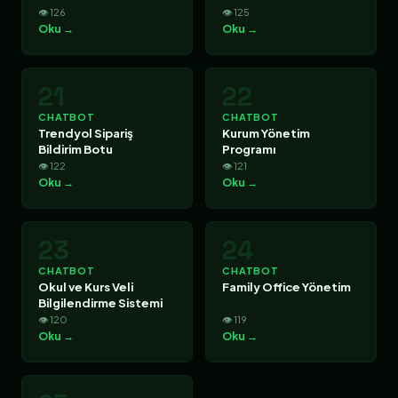
👁 126
👁 125
Oku →
Oku →
21
22
CHATBOT
CHATBOT
Trendyol Sipariş
Kurum Yönetim
Bildirim Botu
Programı
👁 122
👁 121
Oku →
Oku →
23
24
CHATBOT
CHATBOT
Okul ve Kurs Veli
Family Office Yönetim
Bilgilendirme Sistemi
👁 120
👁 119
Oku →
Oku →