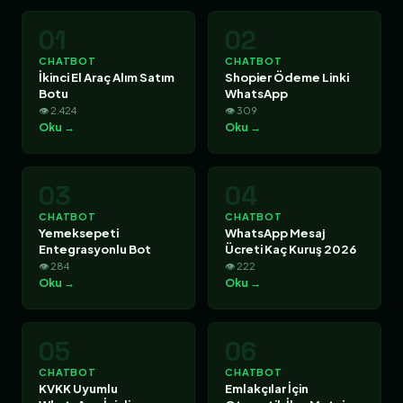
01
02
CHATBOT
CHATBOT
İkinci El Araç Alım Satım
Shopier Ödeme Linki
Botu
WhatsApp
👁 2.424
👁 309
Oku →
Oku →
03
04
CHATBOT
CHATBOT
Yemeksepeti
WhatsApp Mesaj
Entegrasyonlu Bot
Ücreti Kaç Kuruş 2026
👁 284
👁 222
Oku →
Oku →
05
06
CHATBOT
CHATBOT
KVKK Uyumlu
Emlakçılar İçin