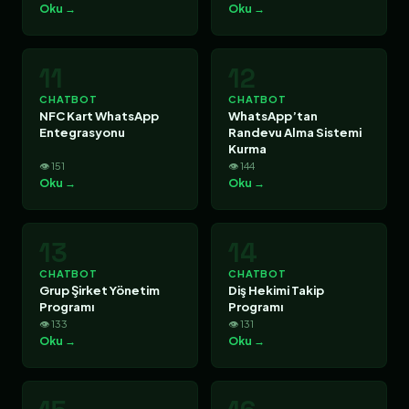
Oku →
Oku →
11
12
CHATBOT
CHATBOT
NFC Kart WhatsApp
WhatsApp’tan
Entegrasyonu
Randevu Alma Sistemi
Kurma
👁 151
👁 144
Oku →
Oku →
13
14
CHATBOT
CHATBOT
Grup Şirket Yönetim
Diş Hekimi Takip
Programı
Programı
👁 133
👁 131
Oku →
Oku →