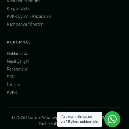
Randevu Yönetimi
Kargo Takibi
KVKK Uyumlu Pazarlama
Kampanya Yönetimi
KURUMSAL
Hakkımızda
Nasıl Çalışır?
Referanslar
SSS
İletişim
KVKK
Yardıma mı ihtiyacınız
© 2026 Chatbot WhatsApp | Tasarım & Geliştirme:
360 Soft
var?
Bizimle sohbet edin
Gizlilik
Kullanım Koşulları
KVKK