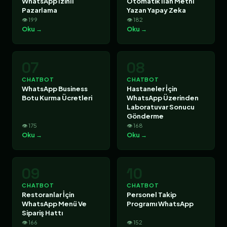
WhatsApp İzinli
Otomatik İlan Metni
Pazarlama
Yazan Yapay Zeka
👁 199
👁 182
Oku →
Oku →
07
08
CHATBOT
CHATBOT
WhatsApp Business
Hastaneler İçin
Botu Kurma Ücretleri
WhatsApp Üzerinden
Laboratuvar Sonucu
Gönderme
👁 175
👁 168
Oku →
Oku →
09
10
CHATBOT
CHATBOT
Restoranlar İçin
Personel Takip
WhatsApp Menü Ve
Programı WhatsApp
Sipariş Hattı
👁 166
👁 152