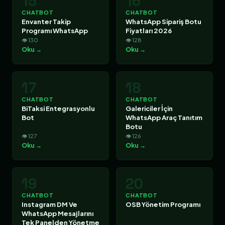
15
16
CHATBOT
CHATBOT
Envanter Takip
WhatsApp Sipariş Botu
Programı WhatsApp
Fiyatları 2026
👁 130
👁 128
Oku →
Oku →
17
18
CHATBOT
CHATBOT
BiTaksi Entegrasyonlu
Galericiler İçin
Bot
WhatsApp Araç Tanıtım
Botu
👁 127
👁 126
Oku →
Oku →
19
20
CHATBOT
CHATBOT
Instagram DM Ve
OSB Yönetim Programı
WhatsApp Mesajlarını
Tek Panelden Yönetme