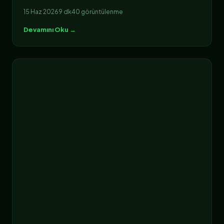
15 Haz 2026
9 dk
40 görüntülenme
Devamını Oku →