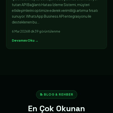
tutan API Bağlantı Hatası İzleme Sistemi, müşteri
etkileşimlerini optimize ederek verimliliği artırma fırsatı
sunuyor. WhatsApp Business API entegrasyonu ile
desteklenen bu…
6 Mar 2026
8 dk
39 görüntülenme
Devamını Oku →
📝 BLOG & REHBER
En Çok Okunan