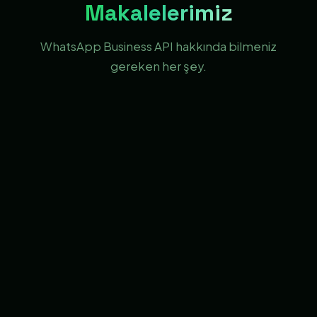
Makalelerimiz
WhatsApp Business API hakkında bilmeniz
gereken her şey.
01
02
CHATBOT
CHATBOT
İkinci El Araç Alım Satım
Shopier Ödeme Linki
Botu
WhatsApp
👁 2.425
👁 311
Oku →
Oku →
03
04
CHATBOT
CHATBOT
Yemeksepeti
WhatsApp Mesaj