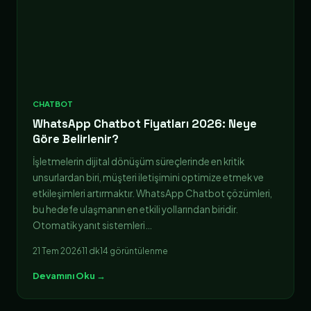
CHATBOT
WhatsApp Chatbot Fiyatları 2026: Neye
Göre Belirlenir?
İşletmelerin dijital dönüşüm süreçlerinde en kritik
unsurlardan biri, müşteri iletişimini optimize etmek ve
etkileşimleri artırmaktır. WhatsApp Chatbot çözümleri,
bu hedefe ulaşmanın en etkili yollarından biridir.
Otomatik yanıt sistemleri…
21 Tem 2026
11 dk
14 görüntülenme
Devamını Oku →