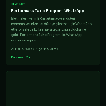
CHATBOT
Performans Takip Programı WhatsApp
İşletmelerin verimliliğini artırmak ve müşteri
memnuniyetini en üst düzeye çıkarmak için WhatsApp’ı
etkili bir şekilde kullanmak artık bir zorunluluk haline
geldi. Performans Takip Programı ile, WhatsApp
üzerinden yapılan…
28 Mar 2026
8 dk
44 görüntülenme
Devamını Oku →