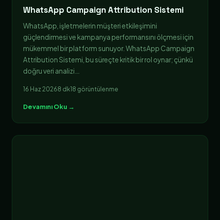
WhatsApp Campaign Attribution Sistemi
WhatsApp, işletmelerin müşteri etkileşimini
güçlendirmesi ve kampanya performansını ölçmesi için
mükemmel bir platform sunuyor. WhatsApp Campaign
Attribution Sistemi, bu süreçte kritik bir rol oynar; çünkü
doğru veri analizi…
16 Haz 2026
8 dk
18 görüntülenme
Devamını Oku →