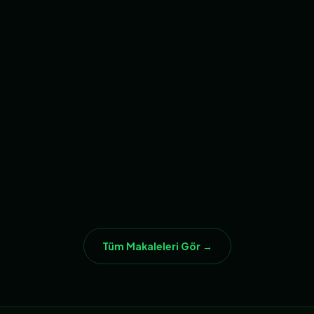
23
24
CHATBOT
CHATBOT
Okul ve Kurs Veli
Family Office Yönetim
Bilgilendirme Sistemi
👁 120
👁 119
Oku →
Oku →
25
CHATBOT
Veteriner Aşı Takip
WhatsApp Sistemi
👁 114
Oku →
Tüm Makaleleri Gör →