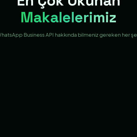
En Çok Okunan
Makalelerimiz
hatsApp Business API hakkında bilmeniz gereken her şe
03
04
CHATBOT
CHATBOT
 Linki
Yemeksepeti
WhatsApp M
Entegrasyonlu Bot
Kaç Kuruş 2
👁 284
👁 220
Oku →
Oku →
08
09
CHATBOT
CHATBOT