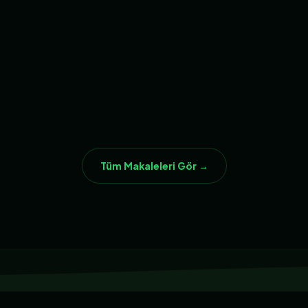
Oku →
Oku →
23
24
CHATBOT
CHATBOT
li
Kurum Yönetim Programı
Family Offi
Sistemi
👁 120
👁 119
Oku →
Oku →
Tüm Makaleleri Gör →