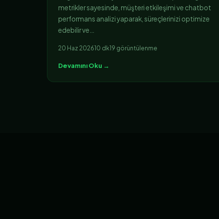
metrikler sayesinde, müşteri etkileşimi ve chatbot
performans analizi yaparak, süreçlerinizi optimize
edebilir ve…
20 Haz 2026
10 dk
19 görüntülenme
Devamını Oku →