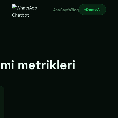
Demo Al
Ana Sayfa
Blog
imi metrikleri