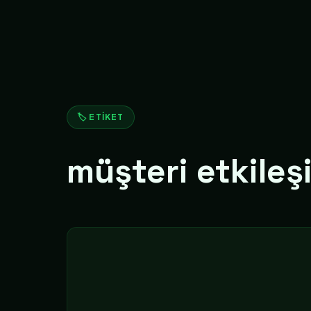
🏷️ ETIKET
müşteri etkileş