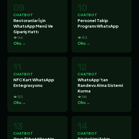
09
10
CHATBOT
CHATBOT
Restoranlar İçin
Personel Takip
WhatsApp Menü Ve
Programı WhatsApp
Sipariş Hattı
👁 166
👁 153
Oku →
Oku →
11
12
CHATBOT
CHATBOT
NFC Kart WhatsApp
WhatsApp’tan
Entegrasyonu
Randevu Alma Sistemi
Kurma
👁 153
👁 144
Oku →
Oku →
13
14
CHATBOT
CHATBOT
Grup Şirket Yönetim
Diş Hekimi Takip