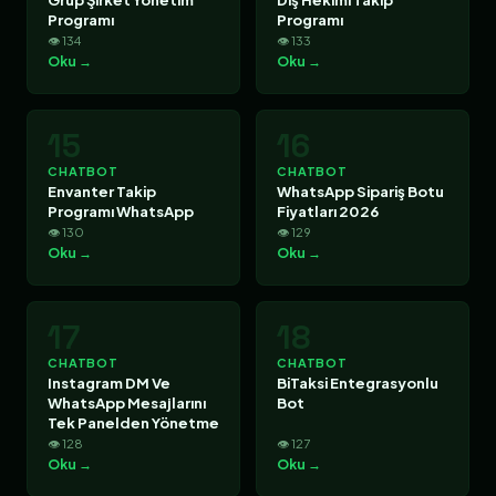
Programı
Programı
👁 134
👁 133
Oku →
Oku →
15
16
CHATBOT
CHATBOT
Envanter Takip
WhatsApp Sipariş Botu
Programı WhatsApp
Fiyatları 2026
👁 130
👁 129
Oku →
Oku →
17
18
CHATBOT
CHATBOT
Instagram DM Ve
BiTaksi Entegrasyonlu
WhatsApp Mesajlarını
Bot
Tek Panelden Yönetme
👁 128
👁 127
Oku →
Oku →