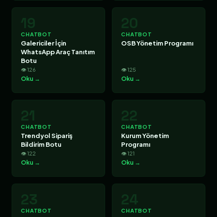
19
20
CHATBOT
CHATBOT
Galericiler İçin
OSB Yönetim Programı
WhatsApp Araç Tanıtım
Botu
👁 126
👁 125
Oku →
Oku →
21
22
CHATBOT
CHATBOT
Trendyol Sipariş
Kurum Yönetim
Bildirim Botu
Programı
👁 122
👁 121
Oku →
Oku →
23
24
CHATBOT
CHATBOT