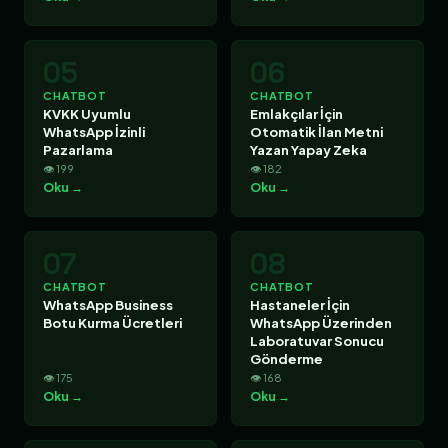
05
06
CHATBOT
CHATBOT
KVKK Uyumlu
Emlakçılar İçin
WhatsApp İzinli
Otomatik İlan Metni
Pazarlama
Yazan Yapay Zeka
👁 199
👁 182
Oku →
Oku →
07
08
CHATBOT
CHATBOT
WhatsApp Business
Hastaneler İçin
Botu Kurma Ücretleri
WhatsApp Üzerinden
Laboratuvar Sonucu
Gönderme
👁 175
👁 168
Oku →
Oku →