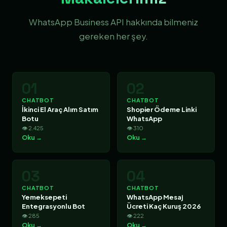
WhatsApp Business API hakkında bilmeniz
gereken her şey.
01
02
CHATBOT
CHATBOT
İkinci El Araç Alım Satım
Shopier Ödeme Linki
Botu
WhatsApp
👁 2.425
👁 310
Oku →
Oku →
03
04
CHATBOT
CHATBOT
Yemeksepeti
WhatsApp Mesaj
Entegrasyonlu Bot
Ücreti Kaç Kuruş 2026
👁 285
👁 222
Oku →
Oku →