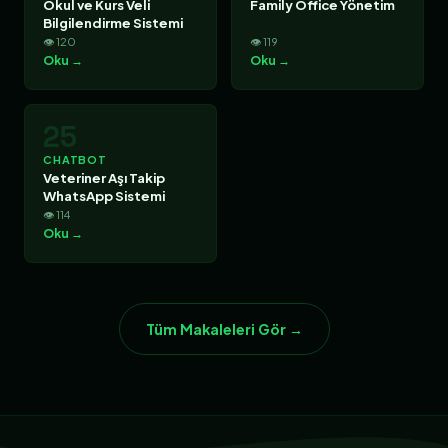
Okul ve Kurs Veli
Family Office Yönetim
Bilgilendirme Sistemi
👁 120
👁 119
Oku →
Oku →
25
CHATBOT
Veteriner Aşı Takip
WhatsApp Sistemi
👁 114
Oku →
Tüm Makaleleri Gör →