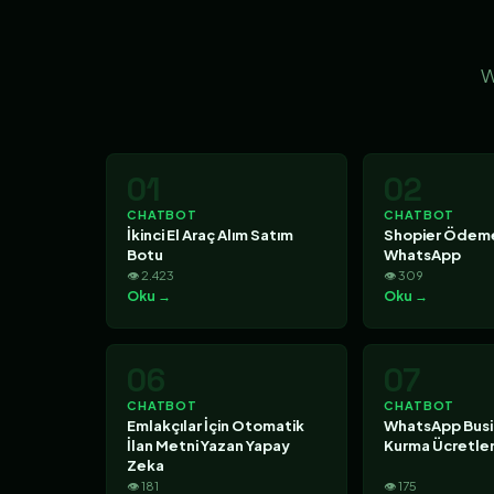
W
01
02
CHATBOT
CHATBOT
İkinci El Araç Alım Satım
Shopier Ödeme
Botu
WhatsApp
👁 2.423
👁 309
Oku →
Oku →
06
07
CHATBOT
CHATBOT
Emlakçılar İçin Otomatik
WhatsApp Busi
İlan Metni Yazan Yapay
Kurma Ücretler
Zeka
👁 181
👁 175