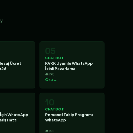
y.
05
CHATBOT
esaj Ücreti
KVKK Uyumlu WhatsApp
026
İzinli Pazarlama
👁 198
Oku →
10
CHATBOT
 İçin WhatsApp
Personel Takip Programı
riş Hattı
WhatsApp
👁 152