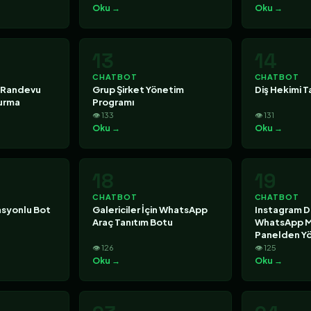
Oku →
Oku →
13
14
CHATBOT
CHATBOT
 Randevu
Grup Şirket Yönetim
Diş Hekimi T
Kurma
Programı
👁 133
👁 131
Oku →
Oku →
18
19
CHATBOT
CHATBOT
asyonlu Bot
Galericiler İçin WhatsApp
Instagram D
Araç Tanıtım Botu
WhatsApp Me
Panelden Y
👁 126
👁 125
Oku →
Oku →