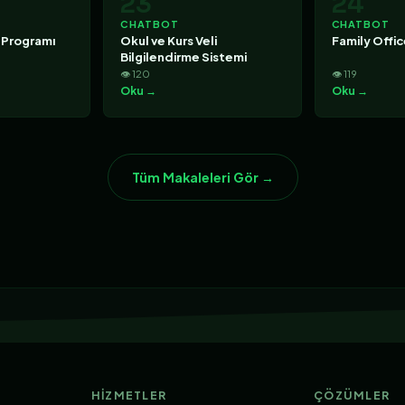
23
24
CHATBOT
CHATBOT
 Programı
Okul ve Kurs Veli
Family Offi
Bilgilendirme Sistemi
👁 120
👁 119
Oku →
Oku →
Tüm Makaleleri Gör →
HIZMETLER
ÇÖZÜMLER