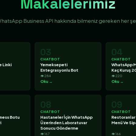
Makalelerimiz
hatsApp Business API hakkında bilmeniz gereken her şe
03
04
CHATBOT
CHATBOT
 Linki
Yemeksepeti
WhatsApp M
Entegrasyonlu Bot
Kaç Kuruş 2
👁 284
👁 220
Oku →
Oku →
08
09
CHATBOT
CHATBOT
ness Botu
Hastaneler İçin WhatsApp
Restoranlar
i
Üzerinden Laboratuvar
Menü Ve Sipa
Sonucu Gönderme
👁 167
👁 166