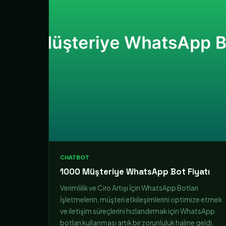
CHATBOT
1000 Müşteriye WhatsApp Bot Fiyatı
Verimlilik ve Ciro Artışı İçin WhatsApp Botları
İşletmelerin, müşteri etkileşimlerini optimize etmek
ve iletişim süreçlerini hızlandırmak için WhatsApp
botları kullanması artık bir zorunluluk haline geldi.