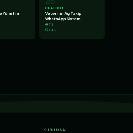
25
CHATBOT
ce Yönetim
Veteriner Aşı Takip
WhatsApp Sistemi
👁 112
Oku →
KURUMSAL