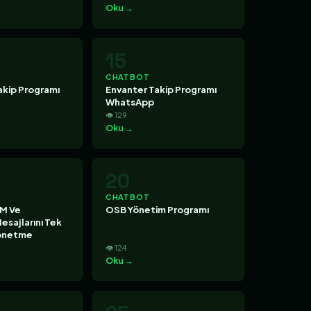
Oku →
15
CHATBOT
akip Programı
Envanter Takip Programı
WhatsApp
👁 129
Oku →
20
CHATBOT
M Ve
OSB Yönetim Programı
sajlarını Tek
önetme
👁 124
Oku →