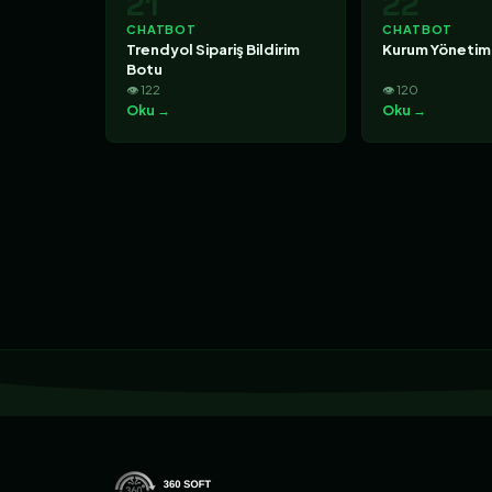
21
22
CHATBOT
CHATBOT
Trendyol Sipariş Bildirim
Kurum Yönetim
Botu
👁 122
👁 120
Oku →
Oku →