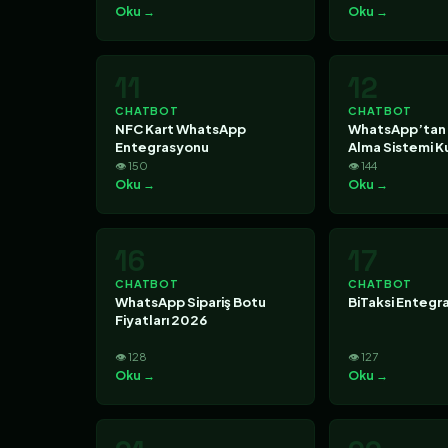
Oku →
Oku →
11
12
CHATBOT
CHATBOT
NFC Kart WhatsApp
WhatsApp’tan
Entegrasyonu
Alma Sistemi 
👁 150
👁 144
Oku →
Oku →
16
17
CHATBOT
CHATBOT
WhatsApp Sipariş Botu
BiTaksi Entegr
Fiyatları 2026
👁 128
👁 127
Oku →
Oku →