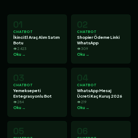
01
02
CHATBOT
CHATBOT
İkinci El Araç Alım Satım
Shopier Ödeme Linki
Botu
WhatsApp
👁 2.423
👁 309
Oku →
Oku →
03
04
CHATBOT
CHATBOT
Yemeksepeti
WhatsApp Mesaj
Entegrasyonlu Bot
Ücreti Kaç Kuruş 2026
👁 284
👁 219
Oku →
Oku →
05
06