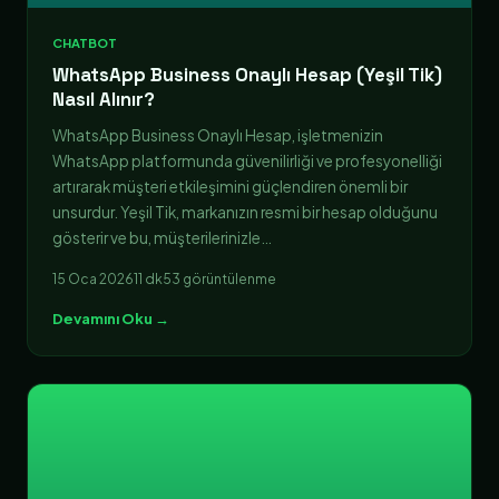
CHATBOT
WhatsApp Business Onaylı Hesap (Yeşil Tik)
Nasıl Alınır?
WhatsApp Business Onaylı Hesap, işletmenizin
WhatsApp platformunda güvenilirliği ve profesyonelliği
artırarak müşteri etkileşimini güçlendiren önemli bir
unsurdur. Yeşil Tik, markanızın resmi bir hesap olduğunu
gösterir ve bu, müşterilerinizle…
15 Oca 2026
11 dk
53 görüntülenme
Devamını Oku →