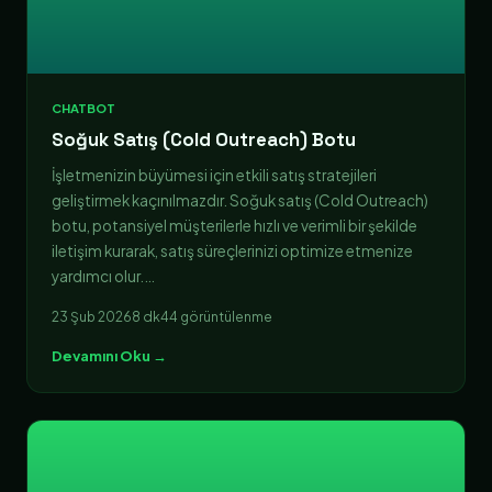
CHATBOT
Soğuk Satış (Cold Outreach) Botu
İşletmenizin büyümesi için etkili satış stratejileri
geliştirmek kaçınılmazdır. Soğuk satış (Cold Outreach)
botu, potansiyel müşterilerle hızlı ve verimli bir şekilde
iletişim kurarak, satış süreçlerinizi optimize etmenize
yardımcı olur.…
23 Şub 2026
8 dk
44 görüntülenme
Devamını Oku →