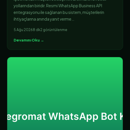
yollarından biridir. Resmi WhatsApp Business API
entegrasyonu ile sağlanan bu sistem, müşterilerin
ihtiyaçlarına anında yanıt verme…
5 Ağu 2026
8 dk
2 görüntülenme
Devamını Oku →