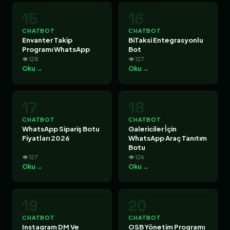
15
16
CHATBOT
CHATBOT
Envanter Takip
BiTaksi Entegrasyonlu
Programı WhatsApp
Bot
👁 128
👁 127
Oku →
Oku →
17
18
CHATBOT
CHATBOT
WhatsApp Sipariş Botu
Galericiler İçin
Fiyatları 2026
WhatsApp Araç Tanıtım
Botu
👁 127
👁 126
Oku →
Oku →
19
20
CHATBOT
CHATBOT
Instagram DM Ve
OSB Yönetim Programı