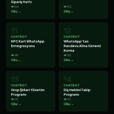
Sipariş Hattı
👁 164
👁 152
Oku →
Oku →
11
12
CHATBOT
CHATBOT
NFC Kart WhatsApp
WhatsApp’tan
Entegrasyonu
Randevu Alma Sistemi
Kurma
👁 149
👁 143
Oku →
Oku →
13
14
CHATBOT
CHATBOT
Grup Şirket Yönetim
Diş Hekimi Takip
Programı
Programı
👁 131
👁 131
Oku →
Oku →