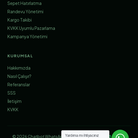
Sepet Hatırlatma
Randevu Yönetimi
Kargo Takibi
KVKK Uyumlu Pazarlama
Kampanya Yönetimi
KURUMSAL
Hakkımızda
Nasıl Çalışır?
Referanslar
SSS
İletişim
KVKK
Yardıma mı ihtiyacınız
© 2026 Chatbot WhatsApp | Tasarım & Geliştirme:
360 Soft