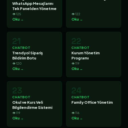
WhatsApp Mesajlarını
Tek Panelden Yönetme
👁 125
👁 122
Oku →
Oku →
21
22
CHATBOT
CHATBOT
Trendyol Sipariş
Kurum Yönetim
Bildirim Botu
Programı
👁 120
👁 119
Oku →
Oku →
23
24
CHATBOT
CHATBOT
Okul ve Kurs Veli
Family Office Yönetim
Bilgilendirme Sistemi
👁 119
👁 116
Oku →
Oku →