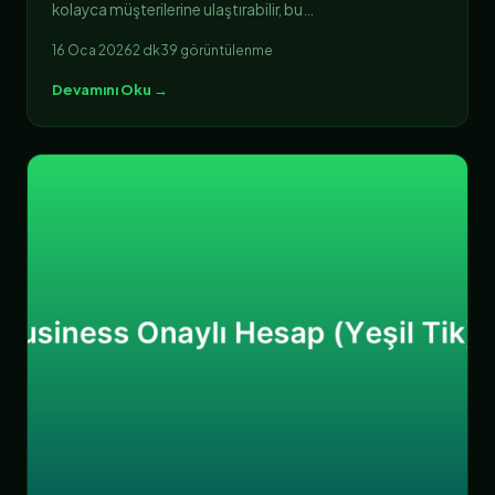
kolayca müşterilerine ulaştırabilir, bu…
16 Oca 2026
2 dk
39 görüntülenme
Devamını Oku →