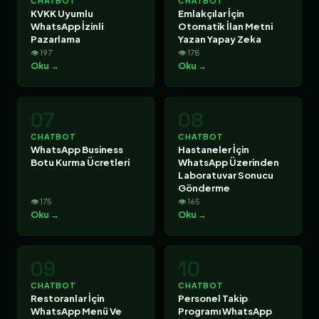
CHATBOT
CHATBOT
KVKK Uyumlu
Emlakçılar İçin
WhatsApp İzinli
Otomatik İlan Metni
Pazarlama
Yazan Yapay Zeka
👁 197
👁 178
Oku →
Oku →
07
08
CHATBOT
CHATBOT
WhatsApp Business
Hastaneler İçin
Botu Kurma Ücretleri
WhatsApp Üzerinden
Laboratuvar Sonucu
Gönderme
👁 175
👁 165
Oku →
Oku →
09
10
CHATBOT
CHATBOT
Restoranlar İçin
Personel Takip
WhatsApp Menü Ve
Programı WhatsApp