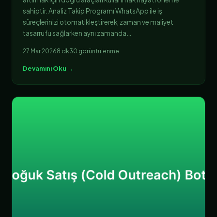
sahiptir. Analiz Takip Programı WhatsApp ile iş
süreçlerinizi otomatikleştirerek, zaman ve maliyet
tasarrufu sağlarken aynı zamanda…
27 Mar 2026
8 dk
30 görüntülenme
Devamını Oku →