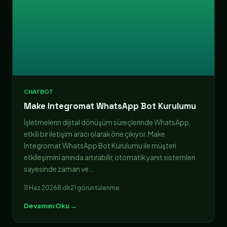
CHATBOT
Make Integromat WhatsApp Bot Kurulumu
İşletmelerin dijital dönüşüm süreçlerinde WhatsApp,
etkili bir iletişim aracı olarak öne çıkıyor. Make
Integromat WhatsApp Bot Kurulumu ile müşteri
etkileşimini anında artırabilir, otomatik yanıt sistemleri
sayesinde zaman ve…
11 Haz 2026
8 dk
21 görüntülenme
Devamını Oku →