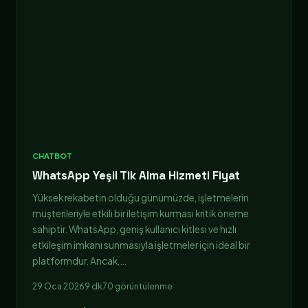
CHATBOT
WhatsApp Yeşil Tik Alma Hizmeti Fiyat
Yüksek rekabetin olduğu günümüzde, işletmelerin
müşterileriyle etkili bir iletişim kurması kritik öneme
sahiptir. WhatsApp, geniş kullanıcı kitlesi ve hızlı
etkileşim imkanı sunmasıyla işletmeler için ideal bir
platformdur. Ancak,…
29 Oca 2026
9 dk
70 görüntülenme