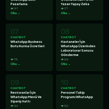
Pazarlama
Yazan Yapay Zeka
👁 197
👁 177
Oku →
Oku →
07
08
CHATBOT
CHATBOT
WhatsApp Business
Hastaneler İçin
Botu Kurma Ücretleri
WhatsApp Üzerinden
Laboratuvar Sonucu
Gönderme
👁 175
👁 164
Oku →
Oku →
09
10
CHATBOT
CHATBOT
Restoranlar İçin
Personel Takip
WhatsApp Menü Ve
Programı WhatsApp
Sipariş Hattı
👁 164
👁 152