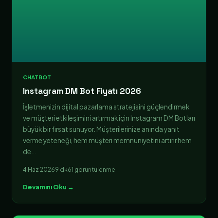
CHATBOT
Instagram DM Bot Fiyatı 2026
İşletmenizin dijital pazarlama stratejisini güçlendirmek
ve müşteri etkileşimini artırmak için Instagram DM Botları
büyük bir fırsat sunuyor. Müşterilerinize anında yanıt
verme yeteneği, hem müşteri memnuniyetini artırır hem
de…
4 Haz 2026
9 dk
61 görüntülenme
Devamını Oku →