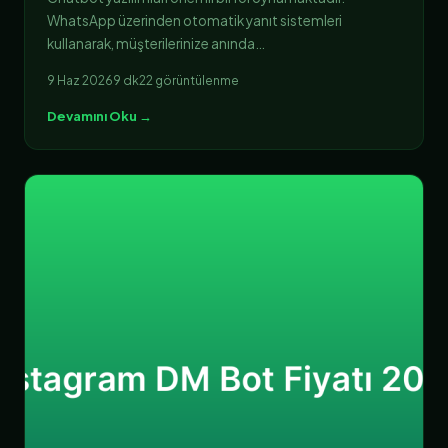
WhatsApp üzerinden otomatik yanıt sistemleri
kullanarak, müşterilerinize anında…
9 Haz 2026
9 dk
22 görüntülenme
Devamını Oku →