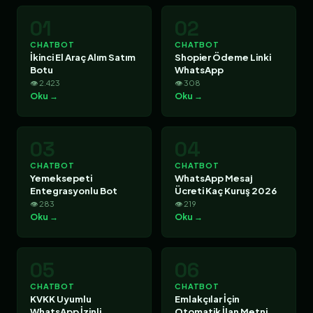
01
02
CHATBOT
CHATBOT
İkinci El Araç Alım Satım
Shopier Ödeme Linki
Botu
WhatsApp
👁 2.423
👁 308
Oku →
Oku →
03
04
CHATBOT
CHATBOT
Yemeksepeti
WhatsApp Mesaj
Entegrasyonlu Bot
Ücreti Kaç Kuruş 2026
👁 283
👁 219
Oku →
Oku →
05
06
CHATBOT
CHATBOT
KVKK Uyumlu
Emlakçılar İçin
WhatsApp İzinli
Otomatik İlan Metni