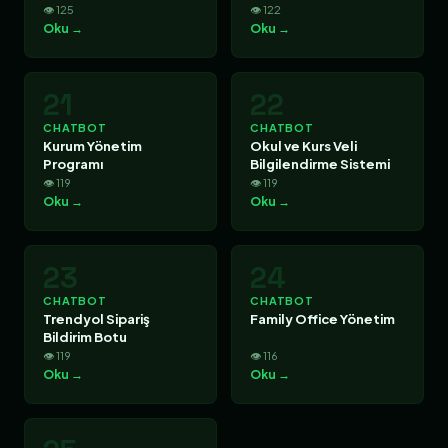
👁 125
👁 122
Oku →
Oku →
21
22
CHATBOT
CHATBOT
Kurum Yönetim
Okul ve Kurs Veli
Programı
Bilgilendirme Sistemi
👁 119
👁 119
Oku →
Oku →
23
24
CHATBOT
CHATBOT
Trendyol Sipariş
Family Office Yönetim
Bildirim Botu
👁 119
👁 116
Oku →
Oku →