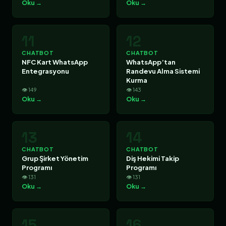
Oku →
Oku →
11
12
CHATBOT
CHATBOT
NFC Kart WhatsApp
WhatsApp’tan
Entegrasyonu
Randevu Alma Sistemi
Kurma
👁 149
👁 143
Oku →
Oku →
13
14
CHATBOT
CHATBOT
Grup Şirket Yönetim
Diş Hekimi Takip
Programı
Programı
👁 131
👁 131
Oku →
Oku →
15
16