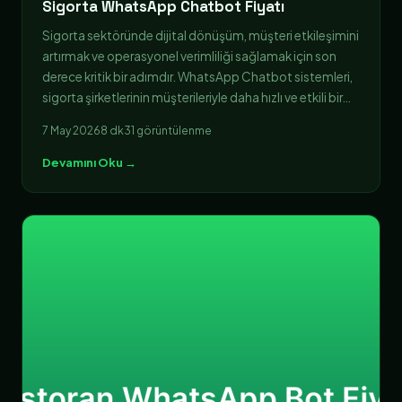
Sigorta WhatsApp Chatbot Fiyatı
Sigorta sektöründe dijital dönüşüm, müşteri etkileşimini
artırmak ve operasyonel verimliliği sağlamak için son
derece kritik bir adımdır. WhatsApp Chatbot sistemleri,
sigorta şirketlerinin müşterileriyle daha hızlı ve etkili bir…
7 May 2026
8 dk
31 görüntülenme
Devamını Oku →