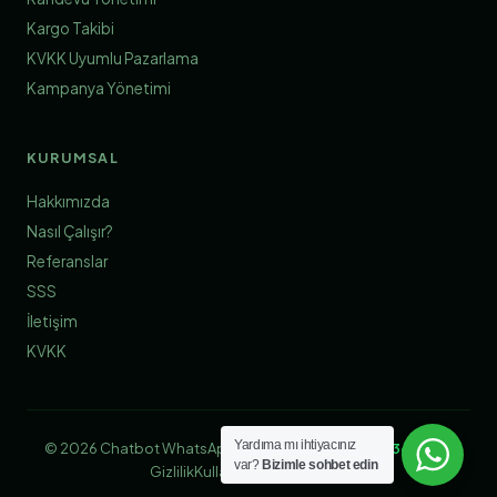
Kargo Takibi
KVKK Uyumlu Pazarlama
Kampanya Yönetimi
KURUMSAL
Hakkımızda
Nasıl Çalışır?
Referanslar
SSS
İletişim
KVKK
Yardıma mı ihtiyacınız
© 2026 Chatbot WhatsApp | Tasarım & Geliştirme:
360 Soft
var?
Bizimle sohbet edin
Gizlilik
Kullanım Koşulları
KVKK