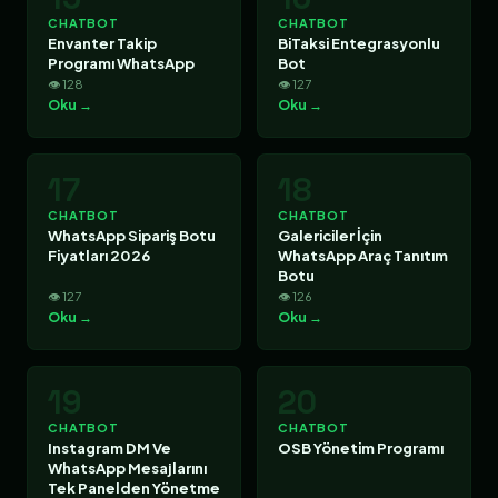
CHATBOT
CHATBOT
Envanter Takip
BiTaksi Entegrasyonlu
Programı WhatsApp
Bot
👁 128
👁 127
Oku →
Oku →
17
18
CHATBOT
CHATBOT
WhatsApp Sipariş Botu
Galericiler İçin
Fiyatları 2026
WhatsApp Araç Tanıtım
Botu
👁 127
👁 126
Oku →
Oku →
19
20
CHATBOT
CHATBOT
Instagram DM Ve
OSB Yönetim Programı
WhatsApp Mesajlarını
Tek Panelden Yönetme