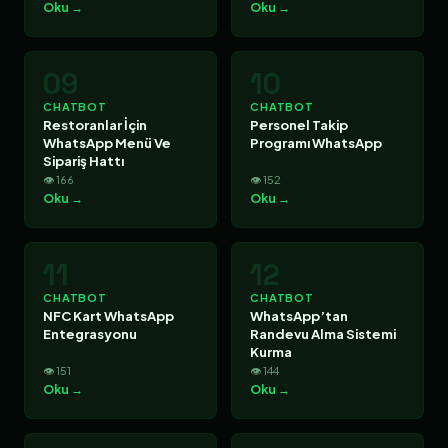
Oku →
Oku →
09
10
CHATBOT
CHATBOT
Restoranlar İçin
Personel Takip
WhatsApp Menü Ve
Programı WhatsApp
Sipariş Hattı
👁 166
👁 152
Oku →
Oku →
11
12
CHATBOT
CHATBOT
NFC Kart WhatsApp
WhatsApp’tan
Entegrasyonu
Randevu Alma Sistemi
Kurma
👁 151
👁 144
Oku →
Oku →