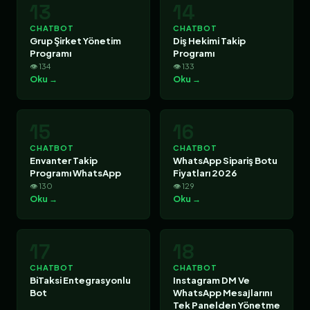
13
14
CHATBOT
CHATBOT
Grup Şirket Yönetim
Diş Hekimi Takip
Programı
Programı
👁 134
👁 133
Oku →
Oku →
15
16
CHATBOT
CHATBOT
Envanter Takip
WhatsApp Sipariş Botu
Programı WhatsApp
Fiyatları 2026
👁 130
👁 129
Oku →
Oku →
17
18
CHATBOT
CHATBOT
BiTaksi Entegrasyonlu
Instagram DM Ve
Bot
WhatsApp Mesajlarını
Tek Panelden Yönetme