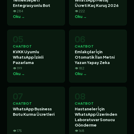
Entegrasyonlu Bot
Ücreti Kaç Kuruş 2026
👁 284
👁 222
Oku →
Oku →
05
06
CHATBOT
CHATBOT
KVKK Uyumlu
Emlakçılar İçin
WhatsApp İzinli
Otomatik İlan Metni
Pazarlama
Yazan Yapay Zeka
👁 199
👁 182
Oku →
Oku →
07
08
CHATBOT
CHATBOT
WhatsApp Business
Hastaneler İçin
Botu Kurma Ücretleri
WhatsApp Üzerinden
Laboratuvar Sonucu
Gönderme
👁 175
👁 168