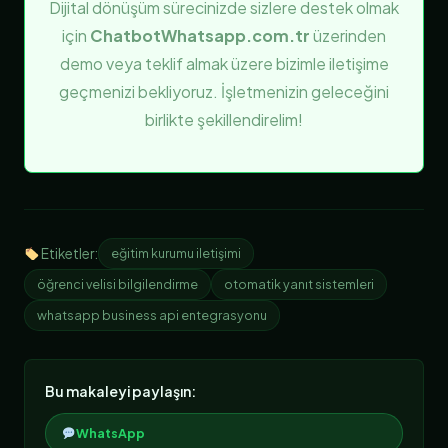
Dijital dönüşüm sürecinizde sizlere destek olmak
için
ChatbotWhatsapp.com.tr
üzerinden
demo veya teklif almak üzere bizimle iletişime
geçmenizi bekliyoruz. İşletmenizin geleceğini
birlikte şekillendirelim!
Etiketler:
eğitim kurumu iletişimi
öğrenci velisi bilgilendirme
otomatik yanıt sistemleri
whatsapp business api entegrasyonu
Bu makaleyi paylaşın:
WhatsApp