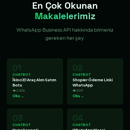
En Çok Okunan
Makalelerimiz
WhatsApp Business API hakkında bilmeniz
gereken her şey.
01
02
CHATBOT
CHATBOT
İkinci El Araç Alım Satım
Shopier Ödeme Linki
Botu
WhatsApp
👁 2.425
👁 309
Oku →
Oku →
03
04
CHATBOT
CHATBOT
Yemeksepeti
WhatsApp Mesaj