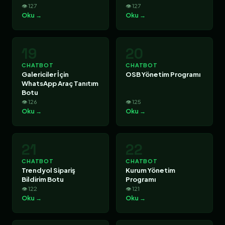
👁 127
👁 127
Oku →
Oku →
19
20
CHATBOT
CHATBOT
Galericiler İçin
OSB Yönetim Programı
WhatsApp Araç Tanıtım
Botu
👁 126
👁 125
Oku →
Oku →
21
22
CHATBOT
CHATBOT
Trendyol Sipariş
Kurum Yönetim
Bildirim Botu
Programı
👁 122
👁 121
Oku →
Oku →