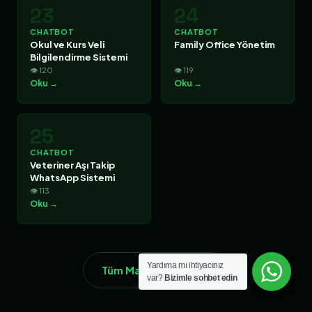
23
24
CHATBOT
CHATBOT
Okul ve Kurs Veli
Family Office Yönetim
Bilgilendirme Sistemi
👁 120
👁 119
Oku →
Oku →
25
CHATBOT
Veteriner Aşı Takip
WhatsApp Sistemi
👁 113
Oku →
Yardıma mı ihtiyacınız
Tüm Makaleleri Gör →
var?
Bizimle sohbet edin