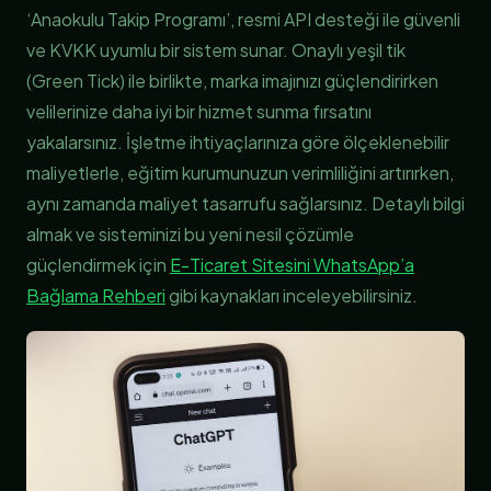
‘Anaokulu Takip Programı’, resmi API desteği ile güvenli
ve KVKK uyumlu bir sistem sunar. Onaylı yeşil tik
(Green Tick) ile birlikte, marka imajınızı güçlendirirken
velilerinize daha iyi bir hizmet sunma fırsatını
yakalarsınız. İşletme ihtiyaçlarınıza göre ölçeklenebilir
maliyetlerle, eğitim kurumunuzun verimliliğini artırırken,
aynı zamanda maliyet tasarrufu sağlarsınız. Detaylı bilgi
almak ve sisteminizi bu yeni nesil çözümle
güçlendirmek için
E-Ticaret Sitesini WhatsApp’a
Bağlama Rehberi
gibi kaynakları inceleyebilirsiniz.