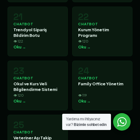
21
22
CHATBOT
CHATBOT
Trendyol Sipariş
Kurum Yönetim
Bildirim Botu
Programı
👁 122
👁 120
Oku →
Oku →
23
24
CHATBOT
CHATBOT
Okul ve Kurs Veli
Family Office Yönetim
Bilgilendirme Sistemi
👁 120
👁 119
Oku →
Oku →
Yardıma mı ihtiyacınız
25
var?
Bizimle sohbet edin
CHATBOT
Veteriner Aşı Takip