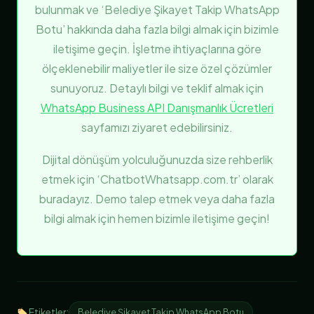
bulunmak ve ‘Belediye Şikayet Takip WhatsApp
Botu’ hakkında daha fazla bilgi almak için bizimle
iletişime geçin. İşletme ihtiyaçlarına göre
ölçeklenebilir maliyetler ile size özel çözümler
sunuyoruz. Detaylı bilgi ve teklif almak için
WhatsApp Business API Danışmanlık Ücretleri
sayfamızı ziyaret edebilirsiniz.
Dijital dönüşüm yolculuğunuzda size rehberlik
etmek için ‘ChatbotWhatsapp.com.tr’ olarak
buradayız. Demo talep etmek veya daha fazla
bilgi almak için hemen bizimle iletişime geçin!
Etiketler:
Belediye Şikayet Takip WhatsApp Botu