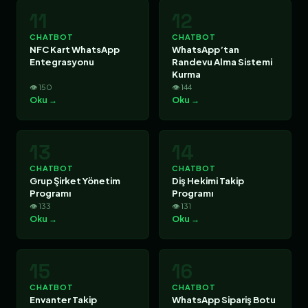
11
12
CHATBOT
CHATBOT
NFC Kart WhatsApp
WhatsApp’tan
Entegrasyonu
Randevu Alma Sistemi
Kurma
👁 150
👁 144
Oku →
Oku →
13
14
CHATBOT
CHATBOT
Grup Şirket Yönetim
Diş Hekimi Takip
Programı
Programı
👁 133
👁 131
Oku →
Oku →
15
16
CHATBOT
CHATBOT
Envanter Takip
WhatsApp Sipariş Botu