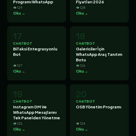
Programı WhatsApp
Fiyatları 2026
👁 129
👁 128
Oku →
Oku →
17
18
CHATBOT
CHATBOT
BiTaksi Entegrasyonlu
Galericiler İçin
Bot
WhatsApp Araç Tanıtım
Botu
👁 127
👁 126
Oku →
Oku →
19
20
CHATBOT
CHATBOT
Instagram DM Ve
OSB Yönetim Programı
WhatsApp Mesajlarını
Tek Panelden Yönetme
👁 125
👁 124
Oku →
Oku →