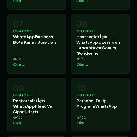
Oku →
Oku →
07
08
CHATBOT
CHATBOT
WhatsApp Business
Hastaneler İçin
Botu Kurma Ücretleri
WhatsApp Üzerinden
Laboratuvar Sonucu
Gönderme
👁 175
👁 167
Oku →
Oku →
09
10
CHATBOT
CHATBOT
Restoranlar İçin
Personel Takip
WhatsApp Menü Ve
Programı WhatsApp
Sipariş Hattı
👁 166
👁 152
Oku →
Oku →