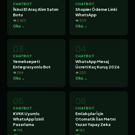
CHATBOT
CHATBOT
İkinci El Araç Alım Satım
Shopier Ödeme Linki
Botu
WhatsApp
👁 2.423
👁 309
Oku →
Oku →
03
04
CHATBOT
CHATBOT
Yemeksepeti
WhatsApp Mesaj
Entegrasyonlu Bot
Ücreti Kaç Kuruş 2026
👁 284
👁 220
Oku →
Oku →
05
06
CHATBOT
CHATBOT
KVKK Uyumlu
Emlakçılar İçin
WhatsApp İzinli
Otomatik İlan Metni
Pazarlama
Yazan Yapay Zeka
👁 198
👁 182