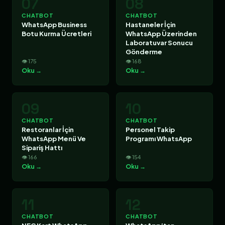
07
08
CHATBOT
CHATBOT
WhatsApp Business
Hastaneler İçin
Botu Kurma Ücretleri
WhatsApp Üzerinden
Laboratuvar Sonucu
Gönderme
👁 175
👁 168
Oku →
Oku →
09
10
CHATBOT
CHATBOT
Restoranlar İçin
Personel Takip
WhatsApp Menü Ve
Programı WhatsApp
Sipariş Hattı
👁 166
👁 154
Oku →
Oku →
11
12
CHATBOT
CHATBOT