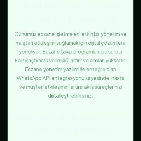
Dijital Dönüşüm ile Eczane
Yönetimini Kolaylaştırın
Günümüz eczane işletmeleri, etkin bir yönetim ve
müşteri etkileşimi sağlamak için dijital çözümlere
yöneliyor. Eczane takip programları, bu süreci
kolaylaştırarak verimliliği artırır ve ciroları yükseltir.
Eczane yönetim yazılımı ile entegre olan
WhatsApp API entegrasyonu sayesinde, hasta
ve müşteri etkileşimini artırarak iş süreçlerinizi
dijitalleştirebilirsiniz.
WhatsApp API Entegrasyonu
ile Müşteri İlişkilerini