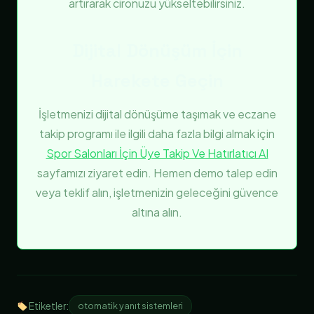
artırarak cironuzu yükseltebilirsiniz.
Dijital Dönüşüm İçin
Harekete Geçin
İşletmenizi dijital dönüşüme taşımak ve eczane
takip programı ile ilgili daha fazla bilgi almak için
Spor Salonları İçin Üye Takip Ve Hatırlatıcı AI
sayfamızı ziyaret edin. Hemen demo talep edin
veya teklif alın, işletmenizin geleceğini güvence
altına alın.
Etiketler:
otomatik yanıt sistemleri