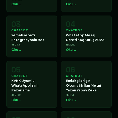
Oku →
Oku →
03
04
CHATBOT
CHATBOT
Yemeksepeti
WhatsApp Mesaj
Entegrasyonlu Bot
Ücreti Kaç Kuruş 2026
👁 286
👁 225
Oku →
Oku →
05
06
CHATBOT
CHATBOT
KVKK Uyumlu
Emlakçılar İçin
WhatsApp İzinli
Otomatik İlan Metni
Pazarlama
Yazan Yapay Zeka
👁 200
👁 184
Oku →
Oku →