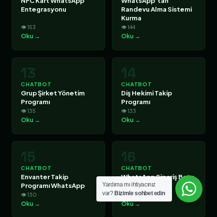
NFC Kart WhatsApp
WhatsApp’tan
Entegrasyonu
Randevu Alma Sistemi
Kurma
👁 153
👁 144
Oku →
Oku →
13
14
CHATBOT
CHATBOT
Grup Şirket Yönetim
Diş Hekimi Takip
Programı
Programı
👁 135
👁 133
Oku →
Oku →
15
16
CHATBOT
CHATBOT
Envanter Takip
WhatsApp Sipariş Botu
Programı WhatsApp
Fiyatları 2026
Yardıma mı ihtiyacınız
var?
Bizimle sohbet edin
👁 130
👁 129
Oku →
Oku →