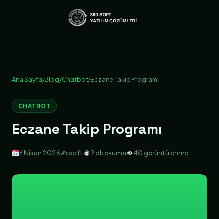
Ana Sayfa
/
Blog
/
Chatbot
/
Eczane Takip Programı
CHATBOT
Eczane Takip Programı
6 Nisan 2026
✍️ soft
9 dk okuma
40 görüntülenme