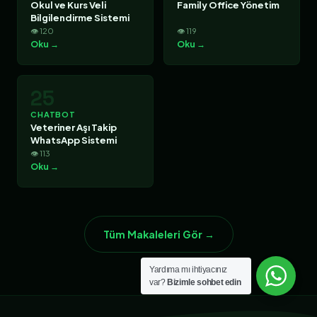
Okul ve Kurs Veli
Family Office Yönetim
Bilgilendirme Sistemi
👁 120
👁 119
Oku →
Oku →
25
CHATBOT
Veteriner Aşı Takip
WhatsApp Sistemi
👁 113
Oku →
Tüm Makaleleri Gör →
Yardıma mı ihtiyacınız
var?
Bizimle sohbet edin