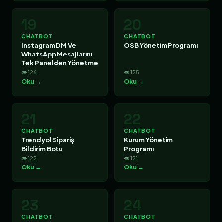
19
20
CHATBOT
CHATBOT
Instagram DM Ve
OSB Yönetim Programı
WhatsApp Mesajlarını
Tek Panelden Yönetme
👁 126
👁 125
Oku →
Oku →
21
22
CHATBOT
CHATBOT
Trendyol Sipariş
Kurum Yönetim
Bildirim Botu
Programı
👁 122
👁 121
Oku →
Oku →
23
24
CHATBOT
CHATBOT