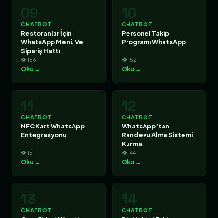
09
10
CHATBOT
CHATBOT
Restoranlar İçin
Personel Takip
WhatsApp Menü Ve
Programı WhatsApp
Sipariş Hattı
👁 166
👁 152
Oku →
Oku →
11
12
CHATBOT
CHATBOT
NFC Kart WhatsApp
WhatsApp’tan
Entegrasyonu
Randevu Alma Sistemi
Kurma
👁 151
👁 144
Oku →
Oku →
13
14
CHATBOT
CHATBOT