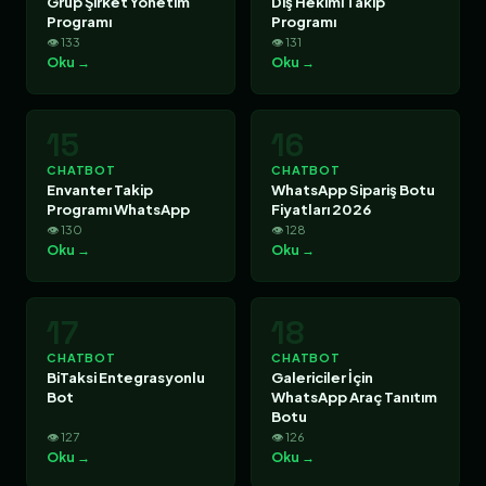
Grup Şirket Yönetim
Diş Hekimi Takip
Programı
Programı
👁 133
👁 131
Oku →
Oku →
15
16
CHATBOT
CHATBOT
Envanter Takip
WhatsApp Sipariş Botu
Programı WhatsApp
Fiyatları 2026
👁 130
👁 128
Oku →
Oku →
17
18
CHATBOT
CHATBOT
BiTaksi Entegrasyonlu
Galericiler İçin
Bot
WhatsApp Araç Tanıtım
Botu
👁 127
👁 126
Oku →
Oku →