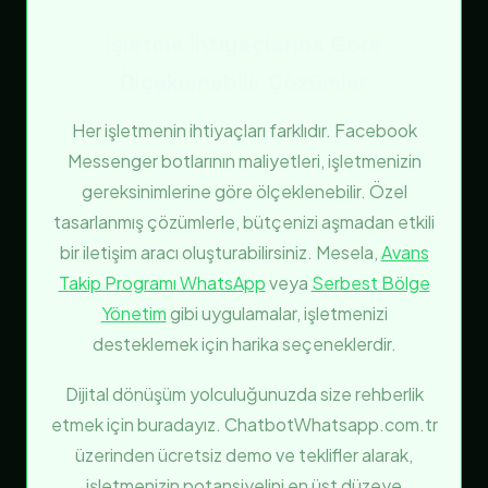
İşletme İhtiyaçlarına Göre
Ölçeklenebilir Çözümler
Her işletmenin ihtiyaçları farklıdır. Facebook
Messenger botlarının maliyetleri, işletmenizin
gereksinimlerine göre ölçeklenebilir. Özel
tasarlanmış çözümlerle, bütçenizi aşmadan etkili
bir iletişim aracı oluşturabilirsiniz. Mesela,
Avans
Takip Programı WhatsApp
veya
Serbest Bölge
Yönetim
gibi uygulamalar, işletmenizi
desteklemek için harika seçeneklerdir.
Dijital dönüşüm yolculuğunuzda size rehberlik
etmek için buradayız. ChatbotWhatsapp.com.tr
üzerinden ücretsiz demo ve teklifler alarak,
işletmenizin potansiyelini en üst düzeye