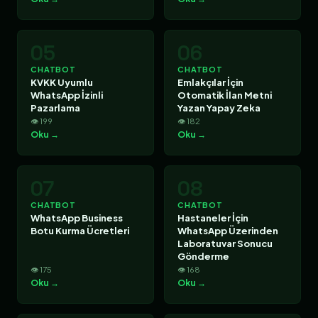
05
06
CHATBOT
CHATBOT
KVKK Uyumlu
Emlakçılar İçin
WhatsApp İzinli
Otomatik İlan Metni
Pazarlama
Yazan Yapay Zeka
👁 199
👁 182
Oku →
Oku →
07
08
CHATBOT
CHATBOT
WhatsApp Business
Hastaneler İçin
Botu Kurma Ücretleri
WhatsApp Üzerinden
Laboratuvar Sonucu
Gönderme
👁 175
👁 168
Oku →
Oku →