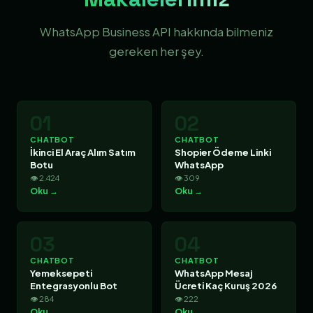
WhatsApp Business API hakkında bilmeniz
gereken her şey.
01
02
CHATBOT
CHATBOT
İkinci El Araç Alım Satım
Shopier Ödeme Linki
Botu
WhatsApp
👁 2.424
👁 309
Oku →
Oku →
03
04
CHATBOT
CHATBOT
Yemeksepeti
WhatsApp Mesaj
Entegrasyonlu Bot
Ücreti Kaç Kuruş 2026
👁 284
👁 222
Oku →
Oku →