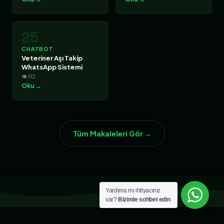
25
CHATBOT
Veteriner Aşı Takip
WhatsApp Sistemi
👁 112
Oku →
Tüm Makaleleri Gör →
Yardıma mı ihtiyacınız
var?
Bizimle sohbet edin