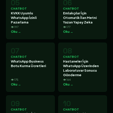
05
06
CHATBOT
CHATBOT
KVKK Uyumlu
Emlakçılar İçin
WhatsApp İzinli
Otomatik İlan Metni
Pazarlama
Yazan Yapay Zeka
👁 197
👁 177
Oku →
Oku →
07
08
CHATBOT
CHATBOT
WhatsApp Business
Hastaneler İçin
Botu Kurma Ücretleri
WhatsApp Üzerinden
Laboratuvar Sonucu
Gönderme
👁 175
👁 164
Oku →
Oku →
09
10
CHATBOT
CHATBOT