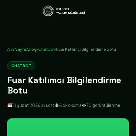
Ana Sayfa
/
Blog
/
Chatbot
/
Fuar Katılımcı Bilgilendirme Botu
CHATBOT
Fuar Katılımcı Bilgilendirme
Botu
18 Şubat 2026
✍️ soft
8 dk okuma
70 görüntülenme