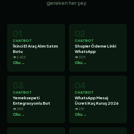
gereken her şey.
01
02
CHATBOT
CHATBOT
İkinci El Araç Alım Satım
Shopier Ödeme Linki
Botu
WhatsApp
👁 2.423
👁 309
Oku →
Oku →
03
04
CHATBOT
CHATBOT
Yemeksepeti
WhatsApp Mesaj
Entegrasyonlu Bot
Ücreti Kaç Kuruş 2026
👁 283
👁 219
Oku →
Oku →