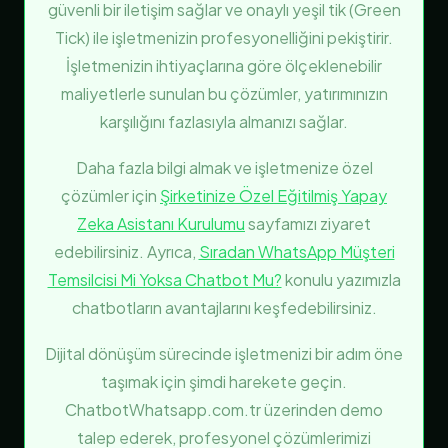
güvenli bir iletişim sağlar ve onaylı yeşil tik (Green
Tick) ile işletmenizin profesyonelliğini pekiştirir.
İşletmenizin ihtiyaçlarına göre ölçeklenebilir
maliyetlerle sunulan bu çözümler, yatırımınızın
karşılığını fazlasıyla almanızı sağlar.
Daha fazla bilgi almak ve işletmenize özel
çözümler için
Şirketinize Özel Eğitilmiş Yapay
Zeka Asistanı Kurulumu
sayfamızı ziyaret
edebilirsiniz. Ayrıca,
Sıradan WhatsApp Müşteri
Temsilcisi Mi Yoksa Chatbot Mu?
konulu yazımızla
chatbotların avantajlarını keşfedebilirsiniz.
Dijital dönüşüm sürecinde işletmenizi bir adım öne
taşımak için şimdi harekete geçin.
ChatbotWhatsapp.com.tr üzerinden demo
talep ederek, profesyonel çözümlerimizi