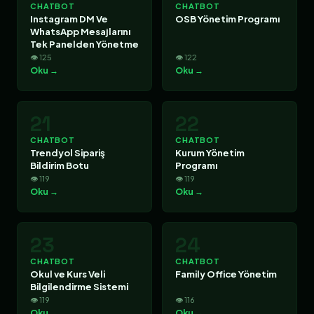
CHATBOT
CHATBOT
Instagram DM Ve
OSB Yönetim Programı
WhatsApp Mesajlarını
Tek Panelden Yönetme
👁 125
👁 122
Oku →
Oku →
21
22
CHATBOT
CHATBOT
Trendyol Sipariş
Kurum Yönetim
Bildirim Botu
Programı
👁 119
👁 119
Oku →
Oku →
23
24
CHATBOT
CHATBOT
Okul ve Kurs Veli
Family Office Yönetim
Bilgilendirme Sistemi
👁 119
👁 116
Oku →
Oku →