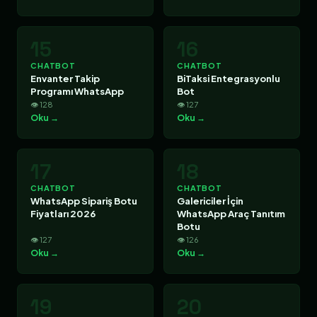
15
16
CHATBOT
CHATBOT
Envanter Takip
BiTaksi Entegrasyonlu
Programı WhatsApp
Bot
👁 128
👁 127
Oku →
Oku →
17
18
CHATBOT
CHATBOT
WhatsApp Sipariş Botu
Galericiler İçin
Fiyatları 2026
WhatsApp Araç Tanıtım
Botu
👁 127
👁 126
Oku →
Oku →
19
20