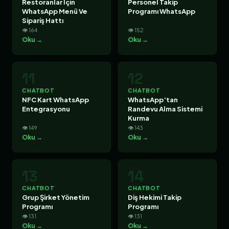
Restoranlar İçin
Personel Takip
WhatsApp Menü Ve
Programı WhatsApp
Sipariş Hattı
👁 164
👁 152
Oku →
Oku →
11
12
CHATBOT
CHATBOT
NFC Kart WhatsApp
WhatsApp’tan
Entegrasyonu
Randevu Alma Sistemi
Kurma
👁 149
👁 143
Oku →
Oku →
13
14
CHATBOT
CHATBOT
Grup Şirket Yönetim
Diş Hekimi Takip
Programı
Programı
👁 131
👁 131
Oku →
Oku →