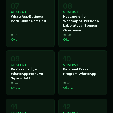
07
08
CHATBOT
CHATBOT
WhatsApp Business
Hastaneler İçin
Botu Kurma Ücretleri
WhatsApp Üzerinden
Laboratuvar Sonucu
Gönderme
👁 175
👁 168
Oku →
Oku →
09
10
CHATBOT
CHATBOT
Restoranlar İçin
Personel Takip
WhatsApp Menü Ve
Programı WhatsApp
Sipariş Hattı
👁 167
👁 154
Oku →
Oku →
11
12
CHATBOT
CHATBOT