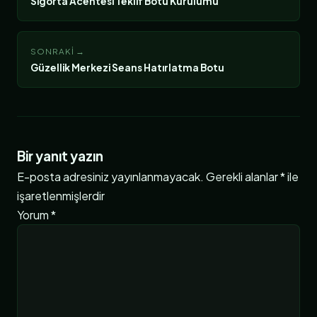
Sigorta Acentesi Teklif Botu Kurulumu
SONRAKI →
Güzellik Merkezi Seans Hatırlatma Botu
Bir yanıt yazın
E-posta adresiniz yayınlanmayacak.
Gerekli alanlar
*
ile
işaretlenmişlerdir
Yorum
*