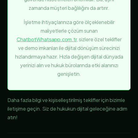
zamanda müşteri bağlılığını da artırır.
İşletme ihtiyaçlarınıza göre ölçeklenebilir
maliyetlerle çözüm sunan
ChatbotWhatsapp.com.tr
, sizlere özel teklifler
ve demo imkanları ile dijital dönüşüm sürecinizi
hızlandırmaya hazır. Hızla değişen dijital dünyada
yerinizi alın ve hukuk bürolarında etki alanınızı
genişletin.
Daha fazla bilgi ve kişiselleştirilmiş teklifler için bizimle
iletişime geçin. Siz de hukukun dijital geleceğine adım
atın!