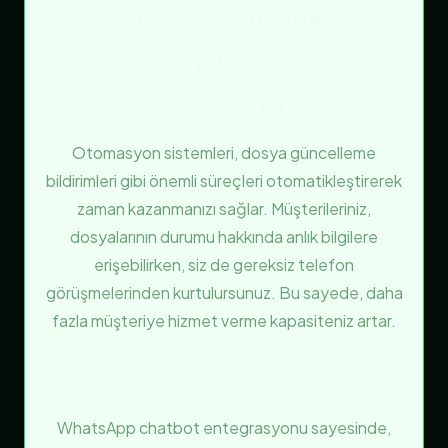
Otomatik Dosya
Güncellemeleri ile Zaman
Tasarrufu
Otomasyon sistemleri, dosya güncelleme
bildirimleri gibi önemli süreçleri otomatikleştirerek
zaman kazanmanızı sağlar. Müşterileriniz,
dosyalarının durumu hakkında anlık bilgilere
erişebilirken, siz de gereksiz telefon
görüşmelerinden kurtulursunuz. Bu sayede, daha
fazla müşteriye hizmet verme kapasiteniz artar.
Müşteri Etkileşimini Artırın
WhatsApp chatbot entegrasyonu sayesinde,