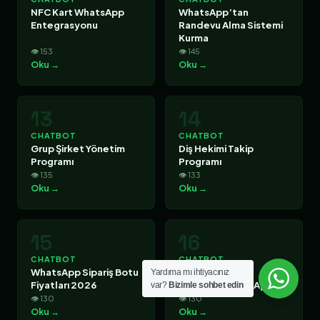
NFC Kart WhatsApp
WhatsApp’tan
Entegrasyonu
Randevu Alma Sistemi
Kurma
👁 153
👁 145
Oku →
Oku →
13
14
CHATBOT
CHATBOT
Grup Şirket Yönetim
Diş Hekimi Takip
Programı
Programı
👁 135
👁 133
Oku →
Oku →
15
16
CHATBOT
CHATBOT
WhatsApp Sipariş Botu
Envanter Takip
Yardıma mı ihtiyacınız
Fiyatları 2026
Programı WhatsApp
var?
Bizimle sohbet edin
👁 130
👁 130
Oku →
Oku →