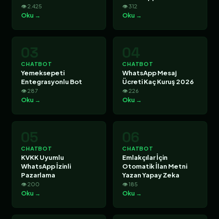
👁 2.425
👁 312
Oku →
Oku →
03
04
CHATBOT
CHATBOT
Yemeksepeti
WhatsApp Mesaj
Entegrasyonlu Bot
Ücreti Kaç Kuruş 2026
👁 287
👁 226
Oku →
Oku →
05
06
CHATBOT
CHATBOT
KVKK Uyumlu
Emlakçılar İçin
WhatsApp İzinli
Otomatik İlan Metni
Pazarlama
Yazan Yapay Zeka
👁 200
👁 185
Oku →
Oku →