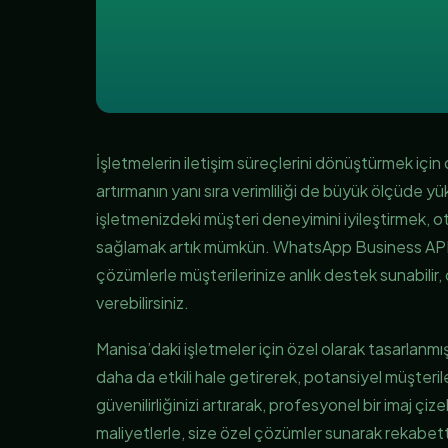
İşletmelerin iletişim süreçlerini dönüştürmek içi
artırmanın yanı sıra verimliliği de büyük ölçüde 
işletmenizdeki müşteri deneyimini iyileştirmek, o
sağlamak artık mümkün. WhatsApp Business API
çözümlerle müşterilerinize anlık destek sunabilir, on
verebilirsiniz.
Manisa’daki işletmeler için özel olarak tasarlanm
daha da etkili hale getirerek, potansiyel müşterile
güvenilirliğinizi artırarak, profesyonel bir imaj çize
maliyetlerle, size özel çözümler sunarak rekabette