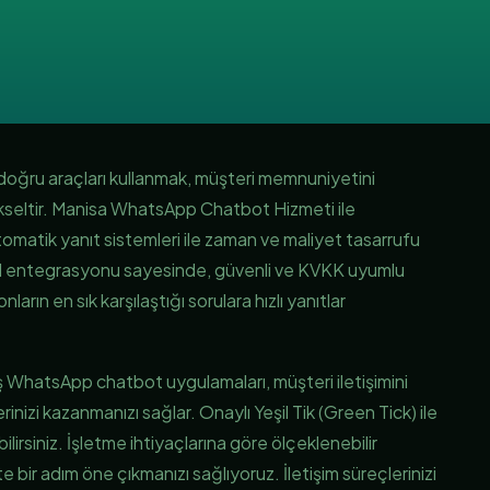
n doğru araçları kullanmak, müşteri memnuniyetini
yükseltir. Manisa WhatsApp Chatbot Hizmeti ile
tomatik yanıt sistemleri ile zaman ve maliyet tasarrufu
 entegrasyonu sayesinde, güvenli ve KVKK uyumlu
ların en sık karşılaştığı sorulara hızlı yanıtlar
ış WhatsApp chatbot uygulamaları, müşteri iletişimini
rinizi kazanmanızı sağlar. Onaylı Yeşil Tik (Green Tick) ile
bilirsiniz. İşletme ihtiyaçlarına göre ölçeklenebilir
 bir adım öne çıkmanızı sağlıyoruz. İletişim süreçlerinizi