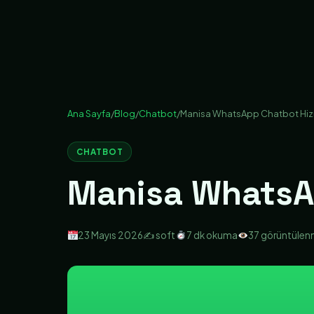
Ana Sayfa
/
Blog
/
Chatbot
/
Manisa WhatsApp Chatbot Hiz
CHATBOT
Manisa WhatsA
23 Mayıs 2026
✍️ soft
7 dk okuma
37 görüntüle