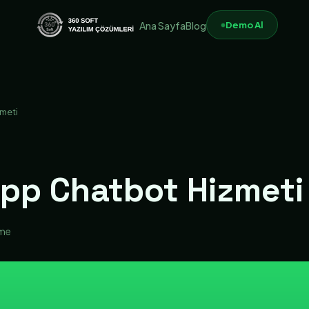
Demo Al
Ana Sayfa
Blog
meti
pp Chatbot Hizmeti
nme