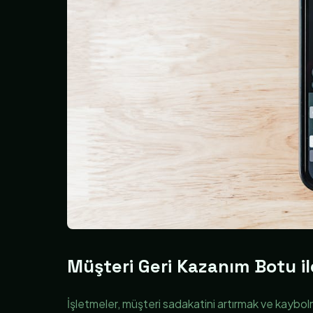
Müşteri Geri Kazanım Botu il
İşletmeler, müşteri sadakatini artırmak ve kaybolm