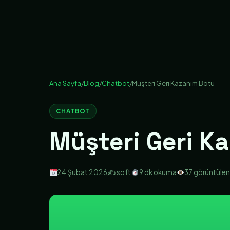
Ana Sayfa
/
Blog
/
Chatbot
/
Müşteri Geri Kazanım Botu
CHATBOT
Müşteri Geri K
24 Şubat 2026
✍️ soft
9 dk okuma
37 görüntüle