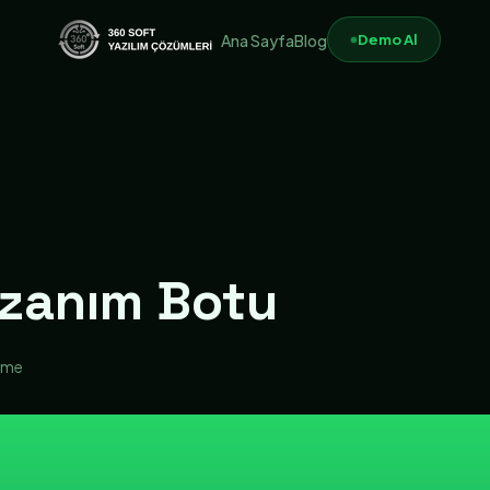
Demo Al
Ana Sayfa
Blog
azanım Botu
nme