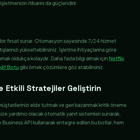
 işletmenizin itibarını da güçlendirir.
k bir fırsat sunar. Otomasyon sayesinde 7/24 hizmet
atışlarınızı yükseltebilirsiniz. İşletme ihtiyaçlarına göre
nmak oldukça kolaydır. Daha fazla bilgi almak için
Netflix
eklif Botu
gibi örnek çözümlere göz atabilirsiniz.
Etkili Stratejiler Geliştirin
müşterilerinizi elde tutmak ve geri kazanmak kritik öneme
ize yardımcı olacak otomatik yanıt sistemleri sunarak,
p Business API kullanarak entegre edilen bu botlar, hem