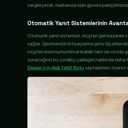
sergileyerek, markanıza olan güveni pekiştirirsiniz
Otomatik Yanıt Sistemlerinin Avanta
Otomatik yanıt sistemleri, müşteri geri kazanım s
sağlar. İşletmenizin ihtiyaçlarına göre ölçekleneb
müşteri memnuniyetini artırabilir hem de ciroda göz
sunacağınız bu yenilikçi yaklaşım hakkında daha f
Ekipleri İçin Akıllı Teklif Botu
sayfalarımızı ziyaret e