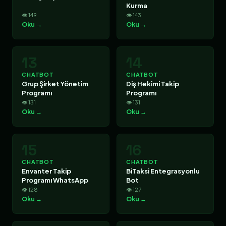
Kurma
👁 149
👁 143
Oku →
Oku →
13
14
CHATBOT
CHATBOT
Grup Şirket Yönetim
Diş Hekimi Takip
Programı
Programı
👁 131
👁 131
Oku →
Oku →
15
16
CHATBOT
CHATBOT
Envanter Takip
BiTaksi Entegrasyonlu
Programı WhatsApp
Bot
👁 128
👁 127
Oku →
Oku →