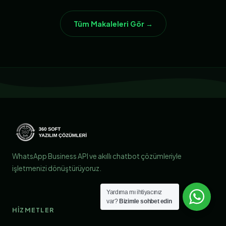
Tüm Makaleleri Gör →
WhatsApp Business API ve akıllı chatbot çözümleriyle
işletmenizi dönüştürüyoruz.
Yardıma mı ihtiyacınız
var?
Bizimle sohbet edin
HIZMETLER