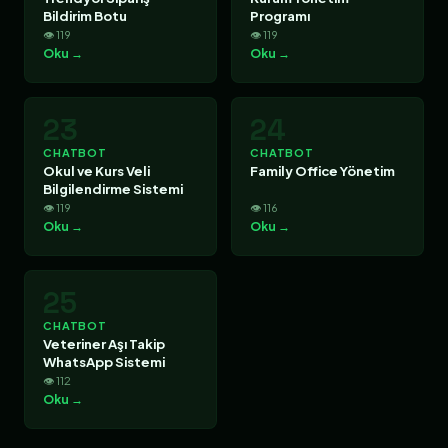
Bildirim Botu
Programı
👁 119
👁 119
Oku →
Oku →
23
24
CHATBOT
CHATBOT
Okul ve Kurs Veli
Family Office Yönetim
Bilgilendirme Sistemi
👁 119
👁 116
Oku →
Oku →
25
CHATBOT
Veteriner Aşı Takip
WhatsApp Sistemi
👁 112
Oku →