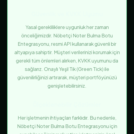
Güvenlik ve KVKK Uyumu
Yasal gerekliliklere uygunluk her zaman
önceliğimizdir. Nöbetçi Noter Bulma Botu
Entegrasyonu, resmi API kullanarak güvenli bir
altyapıya sahiptir. Müşteri verilerinizi korumak için
gerekli tüm önlemleri alırken, KVKK uyumunu da
sağlarız. Onaylı Yeşil Tik (Green Tick) ile
güvenilirliğinizi artırarak, müşteri portföyünüzü
genişletebilirsiniz.
Ölçeklenebilir Çözümler
Her işletmenin ihtiyaçları farklıdır. Bu nedenle,
Nöbetçi Noter Bulma Botu Entegrasyonu için