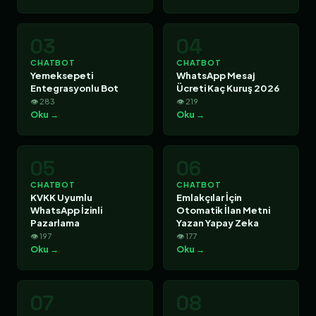
03
04
CHATBOT
CHATBOT
Yemeksepeti
WhatsApp Mesaj
Entegrasyonlu Bot
Ücreti Kaç Kuruş 2026
👁 283
👁 219
Oku →
Oku →
05
06
CHATBOT
CHATBOT
KVKK Uyumlu
Emlakçılar İçin
WhatsApp İzinli
Otomatik İlan Metni
Pazarlama
Yazan Yapay Zeka
👁 197
👁 177
Oku →
Oku →
07
08