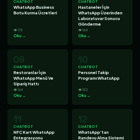
CHATBOT
CHATBOT
WhatsApp Business
Hastaneler İçin
Botu Kurma Ücretleri
WhatsApp Üzerinden
Laboratuvar Sonucu
Gönderme
👁 175
👁 164
Oku →
Oku →
09
10
CHATBOT
CHATBOT
Restoranlar İçin
Personel Takip
WhatsApp Menü Ve
Programı WhatsApp
Sipariş Hattı
👁 164
👁 152
Oku →
Oku →
11
12
CHATBOT
CHATBOT
NFC Kart WhatsApp
WhatsApp’tan
Entegrasyonu
Randevu Alma Sistemi