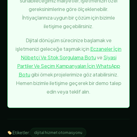
sunabileceğimiz maliyetler, işletmenizin özel
gereksinimlerine göre ölçeklenebilir.
İhtiyaçlarınıza uygun bir çözüm için bizimle
iletişime geçebilirsiniz.
Dijital dönüşüm sürecinize başlamak ve
işletmenizi geleceğe taşımak için
Eczaneler İçin
Nöbetçi Ve Stok Sorgulama Botu
ve
Siyasi
Partiler Ve Seçim Kampanyaları İçin WhatsApp
Botu
gibi örnek projelerimize göz atabilirsiniz.
Hemen bizimle iletişime geçerek bir demo talep
edin veya teklif alın.
Etiketler:
dijital hizmet otomasyonu