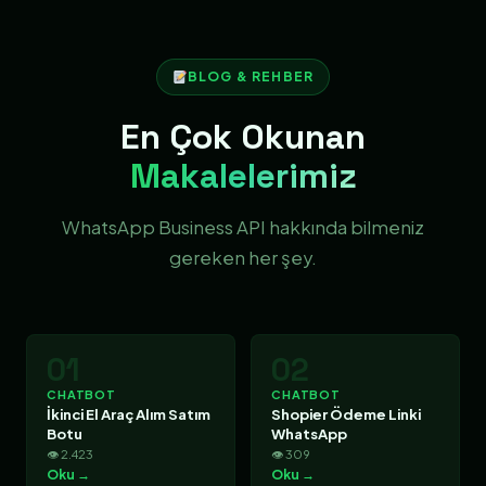
BLOG & REHBER
En Çok Okunan
Makalelerimiz
WhatsApp Business API hakkında bilmeniz
gereken her şey.
01
02
CHATBOT
CHATBOT
İkinci El Araç Alım Satım
Shopier Ödeme Linki
Botu
WhatsApp
👁 2.423
👁 309
Oku →
Oku →