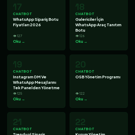
17
18
CHATBOT
CHATBOT
WhatsApp Sipariş Botu
Galericiler İçin
Fiyatları 2026
WhatsApp Araç Tanıtım
Botu
👁 127
👁 126
Oku →
Oku →
19
20
CHATBOT
CHATBOT
Instagram DM Ve
OSB Yönetim Programı
WhatsApp Mesajlarını
Tek Panelden Yönetme
👁 125
👁 122
Oku →
Oku →
21
22
CHATBOT
CHATBOT
Trendyol Sipariş
Kurum Yönetim