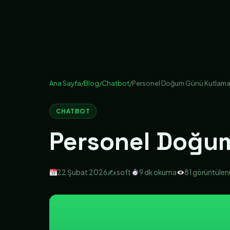
Ana Sayfa
/
Blog
/
Chatbot
/
Personel Doğum Günü Kutlama
CHATBOT
Personel Doğu
22 Şubat 2026
✍️ soft
9 dk okuma
81 görüntüle