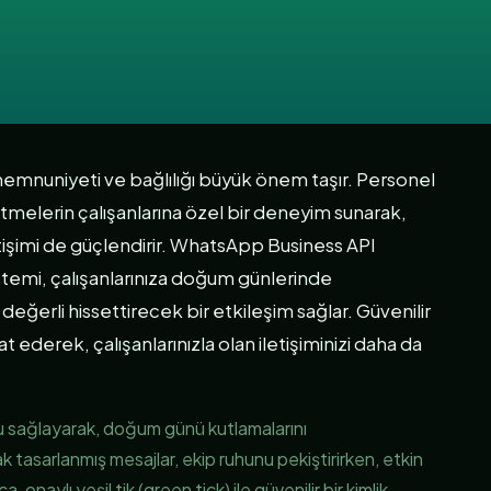
memnuniyeti ve bağlılığı büyük önem taşır. Personel
elerin çalışanlarına özel bir deneyim sunarak,
etişimi de güçlendirir. WhatsApp Business API
temi, çalışanlarınıza doğum günlerinde
değerli hissettirecek bir etkileşim sağlar. Güvenilir
ederek, çalışanlarınızla olan iletişiminizi daha da
u sağlayarak, doğum günü kutlamalarını
rak tasarlanmış mesajlar, ekip ruhunu pekiştirirken, etkin
ca, onaylı yeşil tik (green tick) ile güvenilir bir kimlik