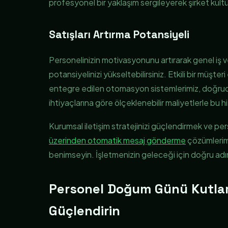
profesyonel bir yaklaşım sergileyerek şirket kült
Satışları Artırma Potansiyeli
Personelinizin motivasyonunu artırarak genel iş ver
potansiyelinizi yükseltebilirsiniz. Etkili bir müşte
entegre edilen otomasyon sistemlerimiz, doğrudan
ihtiyaçlarına göre ölçeklenebilir maliyetlerle bu h
Kurumsal iletişim stratejinizi güçlendirmek ve pers
üzerinden otomatik mesaj gönderme
çözümlerim
benimseyin. İşletmenizin geleceği için doğru adım
Personel Doğum Günü Kutlama
Güçlendirin