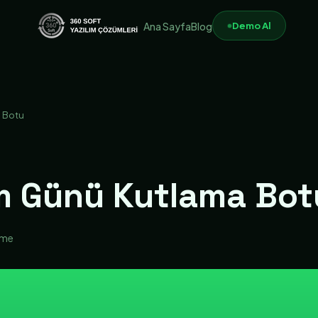
Demo Al
Ana Sayfa
Blog
 Botu
m Günü Kutlama Bot
nme