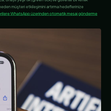
den müşteri etkileşimini artırma hedeflerinize
rilere WhatsApp üzerinden otomatik mesaj gönderme