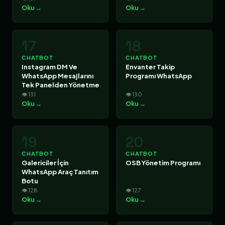
Oku →
Oku →
17
18
CHATBOT
CHATBOT
Instagram DM Ve
Envanter Takip
WhatsApp Mesajlarını
Programı WhatsApp
Tek Panelden Yönetme
👁 131
👁 130
Oku →
Oku →
19
20
CHATBOT
CHATBOT
Galericiler İçin
OSB Yönetim Programı
WhatsApp Araç Tanıtım
Botu
👁 128
👁 127
Oku →
Oku →