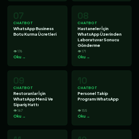
07
08
CHATBOT
CHATBOT
WhatsApp Business
Hastaneler İçin
Botu Kurma Ücretleri
WhatsApp Üzerinden
Laboratuvar Sonucu
Gönderme
👁 176
👁 171
Oku →
Oku →
09
10
CHATBOT
CHATBOT
Restoranlar İçin
Personel Takip
WhatsApp Menü Ve
Programı WhatsApp
Sipariş Hattı
👁 167
👁 155
Oku →
Oku →