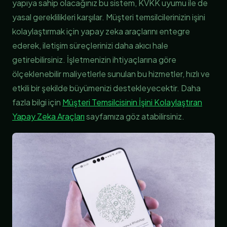
yapıya sahip olacağınız bu sistem, KVKK uyumu ile de
yasal gereklilikleri karşılar. Müşteri temsilcilerinizin işini
kolaylaştırmak için yapay zeka araçlarını entegre
ederek, iletişim süreçlerinizi daha akıcı hale
getirebilirsiniz. İşletmenizin ihtiyaçlarına göre
ölçeklenebilir maliyetlerle sunulan bu hizmetler, hızlı ve
etkili bir şekilde büyümenizi destekleyecektir. Daha
fazla bilgi için
Müşteri Temsilcisinin İşini Kolaylaştıran
Yapay Zeka Araçları
sayfamıza göz atabilirsiniz.