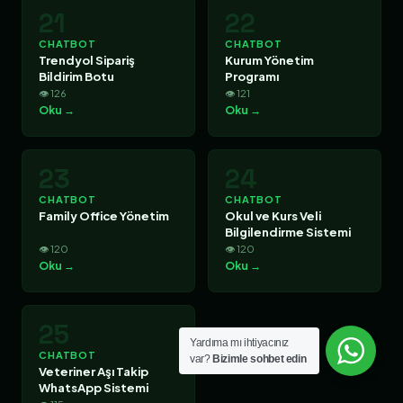
21
22
CHATBOT
CHATBOT
Trendyol Sipariş
Kurum Yönetim
Bildirim Botu
Programı
👁 126
👁 121
Oku →
Oku →
23
24
CHATBOT
CHATBOT
Family Office Yönetim
Okul ve Kurs Veli
Bilgilendirme Sistemi
👁 120
👁 120
Oku →
Oku →
25
Yardıma mı ihtiyacınız
CHATBOT
var?
Bizimle sohbet edin
Veteriner Aşı Takip
WhatsApp Sistemi