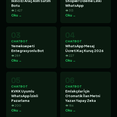
İkinci El Araç Alım Satım
Shopier Ödeme Linki
Botu
WhatsApp
👁 2.427
👁 313
Oku →
Oku →
03
04
CHATBOT
CHATBOT
Yemeksepeti
WhatsApp Mesaj
Entegrasyonlu Bot
Ücreti Kaç Kuruş 2026
👁 289
👁 227
Oku →
Oku →
05
06
CHATBOT
CHATBOT
KVKK Uyumlu
Emlakçılar İçin
WhatsApp İzinli
Otomatik İlan Metni
Pazarlama
Yazan Yapay Zeka
👁 200
👁 186
Oku →
Oku →