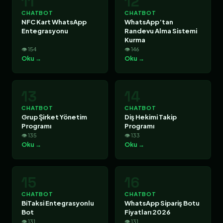
11
12
CHATBOT
CHATBOT
NFC Kart WhatsApp
WhatsApp’tan
Entegrasyonu
Randevu Alma Sistemi
Kurma
👁 154
👁 146
Oku →
Oku →
13
14
CHATBOT
CHATBOT
Grup Şirket Yönetim
Diş Hekimi Takip
Programı
Programı
👁 135
👁 133
Oku →
Oku →
15
16
CHATBOT
CHATBOT
BiTaksi Entegrasyonlu
WhatsApp Sipariş Botu
Bot
Fiyatları 2026
👁 131
👁 131