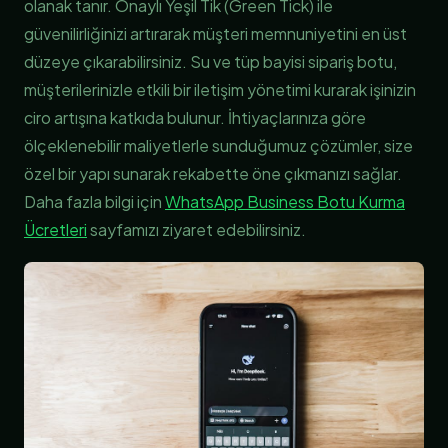
olanak tanır. Onaylı Yeşil Tik (Green Tick) ile
güvenilirliğinizi artırarak müşteri memnuniyetini en üst
düzeye çıkarabilirsiniz. Su ve tüp bayisi sipariş botu,
müşterilerinizle etkili bir iletişim yönetimi kurarak işinizin
ciro artışına katkıda bulunur. İhtiyaçlarınıza göre
ölçeklenebilir maliyetlerle sunduğumuz çözümler, size
özel bir yapı sunarak rekabette öne çıkmanızı sağlar.
Daha fazla bilgi için
WhatsApp Business Botu Kurma
Ücretleri
sayfamızı ziyaret edebilirsiniz.