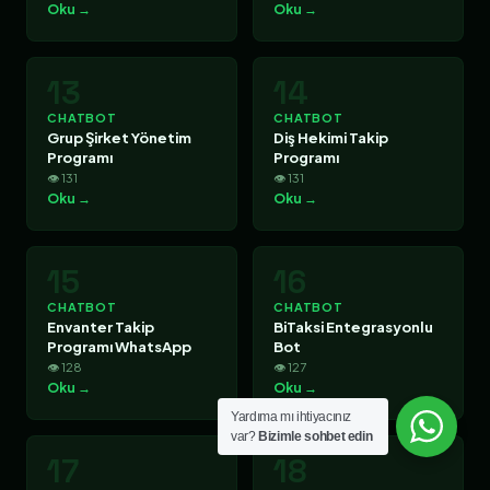
Oku →
Oku →
13
14
CHATBOT
CHATBOT
Grup Şirket Yönetim
Diş Hekimi Takip
Programı
Programı
👁 131
👁 131
Oku →
Oku →
15
16
CHATBOT
CHATBOT
Envanter Takip
BiTaksi Entegrasyonlu
Programı WhatsApp
Bot
👁 128
👁 127
Oku →
Oku →
Yardıma mı ihtiyacınız
var?
Bizimle sohbet edin
17
18