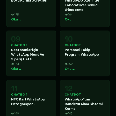
Botu Kurma Ücretleri
WhatsApp Üzerinden
Laboratuvar Sonucu
Gönderme
👁 175
👁 164
Oku →
Oku →
09
10
CHATBOT
CHATBOT
Restoranlar İçin
Personel Takip
WhatsApp Menü Ve
Programı WhatsApp
Sipariş Hattı
👁 164
👁 152
Oku →
Oku →
11
12
CHATBOT
CHATBOT
NFC Kart WhatsApp
WhatsApp’tan
Entegrasyonu
Randevu Alma Sistemi
Kurma
👁 149
👁 143