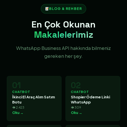
BLOG & REHBER
En Çok Okunan
Makalelerimiz
WhatsApp Business API hakkında bilmeniz
gereken her şey.
01
02
CHATBOT
CHATBOT
İkinci El Araç Alım Satım
Shopier Ödeme Linki
Botu
WhatsApp
👁 2.423
👁 309
Oku →
Oku →