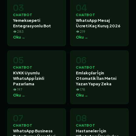
03
04
CHATBOT
CHATBOT
Yemeksepeti
WhatsApp Mesaj
Entegrasyonlu Bot
Ücreti Kaç Kuruş 2026
👁 283
👁 219
Oku →
Oku →
05
06
CHATBOT
CHATBOT
KVKK Uyumlu
Emlakçılar İçin
WhatsApp İzinli
Otomatik İlan Metni
Pazarlama
Yazan Yapay Zeka
👁 197
👁 178
Oku →
Oku →
07
08
CHATBOT
CHATBOT
WhatsApp Business
Hastaneler İçin