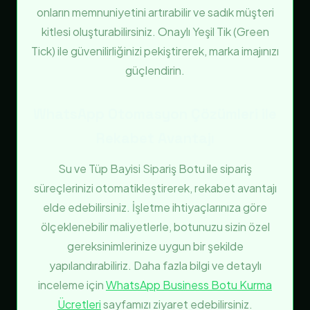
onların memnuniyetini artırabilir ve sadık müşteri
kitlesi oluşturabilirsiniz. Onaylı Yeşil Tik (Green
Tick) ile güvenilirliğinizi pekiştirerek, marka imajınızı
güçlendirin.
WhatsApp Otomasyon Çözümleri ile
Rekabet Avantajı
Su ve Tüp Bayisi Sipariş Botu ile sipariş
süreçlerinizi otomatikleştirerek, rekabet avantajı
elde edebilirsiniz. İşletme ihtiyaçlarınıza göre
ölçeklenebilir maliyetlerle, botunuzu sizin özel
gereksinimlerinize uygun bir şekilde
yapılandırabiliriz. Daha fazla bilgi ve detaylı
inceleme için
WhatsApp Business Botu Kurma
Ücretleri
sayfamızı ziyaret edebilirsiniz.