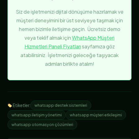
Siz de işletmenizi dijital dönüşüme hazırlamak ve
müşteri deneyimini bir üst seviyeye taşımak için
hemen bizimle iletişime geçin. Ücretsiz demo
veya teklif almak için
WhatsApp Müşteri
Hizmetleri Paneli Fiyatları
sayfamıza göz
atabilirsiniz. İşletmenizi geleceğe taşıyacak
adımları birlikte atalım!
Etiketler:
whatsapp destek sistemleri
whatsapp iletişim yönetimi
whatsapp müşteri etkileşimi
whatsapp otomasyon çözümleri