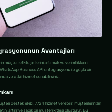
grasyonunun Avantajları
üşteri etkileşimlerini artırmak ve verimliliklerini
WhatsApp Business API entegrasyonu ile güçlü bir
nda ve etkili hizmet sunabilirsiniz.
İmkanı
eri destek ekibi, 7/24 hizmet verebilir. Müşterilerinizin
ni artırır ve sadık bir müşteri kitlesi oluşturur. Bu