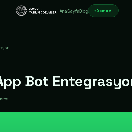
Demo Al
Ana Sayfa
Blog
asyon
App Bot Entegrasyo
enme