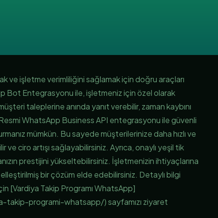
ak ve işletme verimliliğini sağlamak için doğru araçları
 Bot Entegrasyonu ile, işletmeniz için özel olarak
üşteri taleplerine anında yanıt verebilir, zaman kaybını
niz. Resmi WhatsApp Business API entegrasyonu ile güvenli
turmanız mümkün. Bu sayede müşterilerinize daha hızlı ve
r ve ciro artışı sağlayabilirsiniz. Ayrıca, onaylı yeşil tik
nızın prestijini yükseltebilirsiniz. İşletmenizin ihtiyaçlarına
elleştirilmiş bir çözüm elde edebilirsiniz. Detaylı bilgi
için [Vardiya Takip Programı WhatsApp]
-takip-programi-whatsapp/) sayfamızı ziyaret