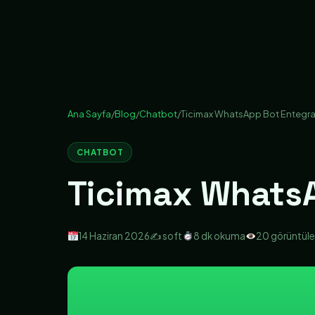
Ana Sayfa
/
Blog
/
Chatbot
/
Ticimax WhatsApp Bot Entegr
CHATBOT
Ticimax Whats
14 Haziran 2026
✍️ soft
8 dk okuma
20 görüntül