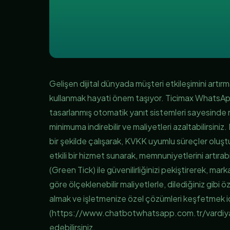
Gelişen dijital dünyada müşteri etkileşimini artırm
kullanmak hayati önem taşıyor. Ticimax WhatsApp
tasarlanmış otomatik yanıt sistemleri sayesinde m
minimuma indirebilir ve maliyetleri azaltabilirsi
bir şekilde çalışarak, KVKK uyumlu süreçler oluş
etkili bir hizmet sunarak, memnuniyetlerini artırabili
(Green Tick) ile güvenilirliğinizi pekiştirerek, marka
göre ölçeklenebilir maliyetlerle, dilediğiniz gibi öz
almak ve işletmenize özel çözümleri keşfetmek 
(https://www.chatbotwhatsapp.com.tr/vardiya
edebilirsiniz.