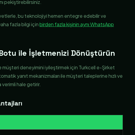
ı pekiştirebilirsiniz.
iyetlerle, bu teknolojiyi hemen entegre edebilir ve
ha fazla bilgi için
birden fazla kişinin aynı WhatsApp
Botu ile İşletmenizi Dönüştürün
e müşteri deneyimini iyileştirmek için Turkcell e-Şirket
matik yanıt mekanizmaları ile müşteri taleplerine hızlı ve
 verimli hale getirir.
ntajları