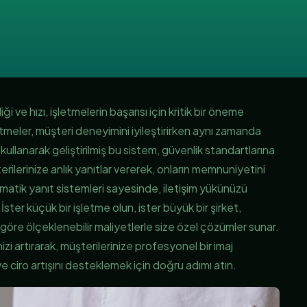
i ve hızı, işletmelerin başarısı için kritik bir öneme
etmeler, müşteri deneyimini iyileştirirken aynı zamanda
 kullanarak geliştirilmiş bu sistem, güvenlik standartlarına
lerinize anlık yanıtlar vererek, onların memnuniyetini
 Otomatik yanıt sistemleri sayesinde, iletişim yükünüzü
ster küçük bir işletme olun, ister büyük bir şirket,
göre ölçeklenebilir maliyetlerle size özel çözümler sunar.
inizi artırarak, müşterilerinize profesyonel bir imaj
ve ciro artışını desteklemek için doğru adımı atın.