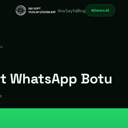
Demo Al
Ana Sayfa
Blog
tu
ket WhatsApp Botu
me