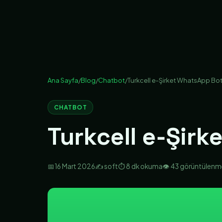
Ana Sayfa
/
Blog
/
Chatbot
/
Turkcell e-Şirket WhatsApp Bo
CHATBOT
Turkcell e-Şir
📅
16 Mart 2026
✍️ soft
⏱️ 8 dk okuma
👁️ 43 görüntülen