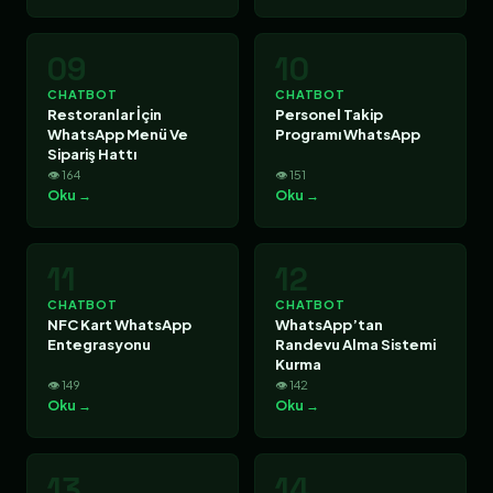
09
10
CHATBOT
CHATBOT
Restoranlar İçin
Personel Takip
WhatsApp Menü Ve
Programı WhatsApp
Sipariş Hattı
👁 164
👁 151
Oku →
Oku →
11
12
CHATBOT
CHATBOT
NFC Kart WhatsApp
WhatsApp’tan
Entegrasyonu
Randevu Alma Sistemi
Kurma
👁 149
👁 142
Oku →
Oku →
13
14