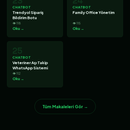
23
24
CHATBOT
CHATBOT
Trendyol Sipariş
Family Office Yönetim
Bildirim Botu
👁 118
👁 115
Oku →
Oku →
25
CHATBOT
Veteriner Aşı Takip
WhatsApp Sistemi
👁 112
Oku →
Tüm Makaleleri Gör →