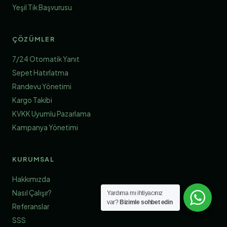
Yeşil Tik Başvurusu
ÇÖZÜMLER
7/24 Otomatik Yanıt
Sepet Hatırlatma
Randevu Yönetimi
Kargo Takibi
KVKK Uyumlu Pazarlama
Kampanya Yönetimi
KURUMSAL
Hakkımızda
Nasıl Çalışır?
Yardıma mı ihtiyacınız
var?
Bizimle sohbet edin
Referanslar
SSS