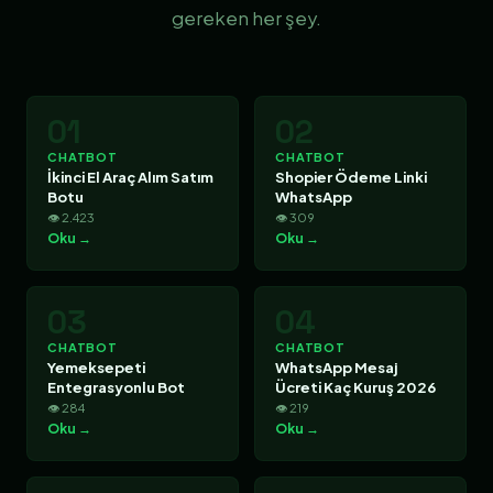
gereken her şey.
01
02
CHATBOT
CHATBOT
İkinci El Araç Alım Satım
Shopier Ödeme Linki
Botu
WhatsApp
👁 2.423
👁 309
Oku →
Oku →
03
04
CHATBOT
CHATBOT
Yemeksepeti
WhatsApp Mesaj
Entegrasyonlu Bot
Ücreti Kaç Kuruş 2026
👁 284
👁 219
Oku →
Oku →