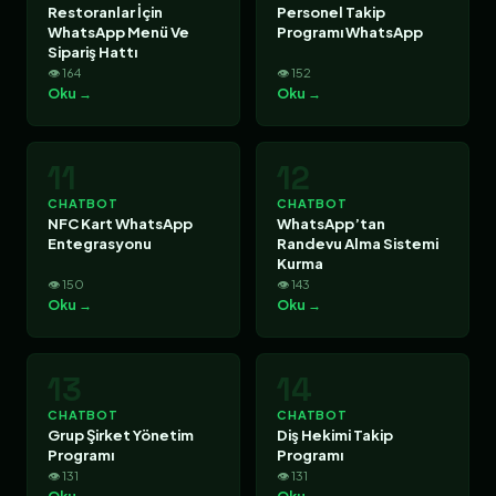
Restoranlar İçin
Personel Takip
WhatsApp Menü Ve
Programı WhatsApp
Sipariş Hattı
👁 164
👁 152
Oku →
Oku →
11
12
CHATBOT
CHATBOT
NFC Kart WhatsApp
WhatsApp’tan
Entegrasyonu
Randevu Alma Sistemi
Kurma
👁 150
👁 143
Oku →
Oku →
13
14
CHATBOT
CHATBOT
Grup Şirket Yönetim
Diş Hekimi Takip
Programı
Programı
👁 131
👁 131