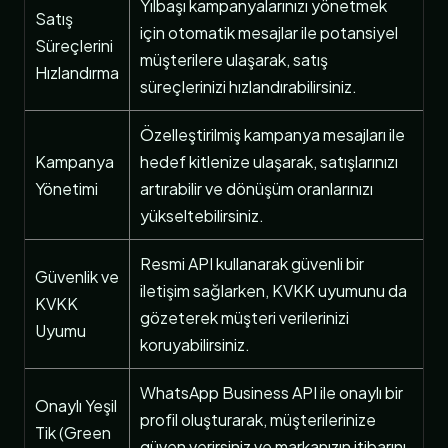
Yılbaşı kampanyalarınızı yönetmek
Satış
için otomatik mesajlar ile potansiyel
Süreçlerini
müşterilere ulaşarak, satış
Hızlandırma
süreçlerinizi hızlandırabilirsiniz.
Özelleştirilmiş kampanya mesajları ile
Kampanya
hedef kitlenize ulaşarak, satışlarınızı
Yönetimi
artırabilir ve dönüşüm oranlarınızı
yükseltebilirsiniz.
Resmi API kullanarak güvenli bir
Güvenlik ve
iletişim sağlarken, KVKK uyumunu da
KVKK
gözeterek müşteri verilerinizi
Uyumu
koruyabilirsiniz.
WhatsApp Business API ile onaylı bir
Onaylı Yeşil
profil oluşturarak, müşterilerinize
Tik (Green
güven verirsiniz ve markanızın itibarını