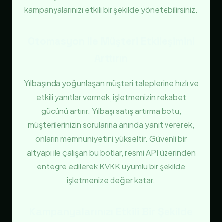
kampanyalarınızı etkili bir şekilde yönetebilirsiniz.
Otomasyon ile Müşteri Etkileşimini
Arttırın
Yılbaşında yoğunlaşan müşteri taleplerine hızlı ve
etkili yanıtlar vermek, işletmenizin rekabet
gücünü artırır. Yılbaşı satış artırma botu,
müşterilerinizin sorularına anında yanıt vererek,
onların memnuniyetini yükseltir. Güvenli bir
altyapı ile çalışan bu botlar, resmi API üzerinden
entegre edilerek KVKK uyumlu bir şekilde
işletmenize değer katar.
Kampanyalarınızı Etkili Bir Şekilde