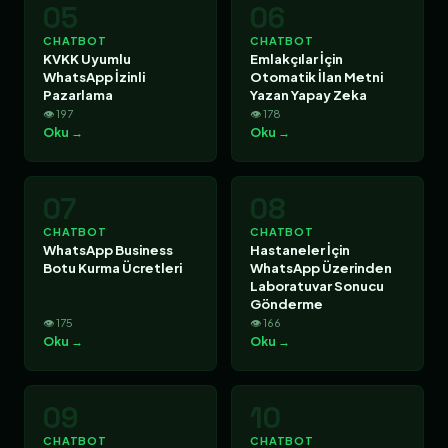
05
06
CHATBOT
CHATBOT
KVKK Uyumlu
Emlakçılar İçin
WhatsApp İzinli
Otomatik İlan Metni
Pazarlama
Yazan Yapay Zeka
👁 197
👁 178
Oku →
Oku →
07
08
CHATBOT
CHATBOT
WhatsApp Business
Hastaneler İçin
Botu Kurma Ücretleri
WhatsApp Üzerinden
Laboratuvar Sonucu
Gönderme
👁 175
👁 166
Oku →
Oku →
09
10
CHATBOT
CHATBOT