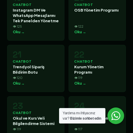
CHATBOT
CHATBOT
Instagram DM Ve
OSB Yönetim Programı
WhatsApp Mesajlarını
Tek Panelden Yönetme
👁 125
👁 122
Oku →
Oku →
21
22
CHATBOT
CHATBOT
Trendyol Sipariş
Kurum Yönetim
Bildirim Botu
Programı
👁 120
👁 119
Oku →
Oku →
23
24
CHATBOT
CHATBOT
Yardıma mı ihtiyacınız
Okul ve Kurs Veli
Family Office Yönetim
var?
Bizimle sohbet edin
Bilgilendirme Sistemi
👁 119
👁 117