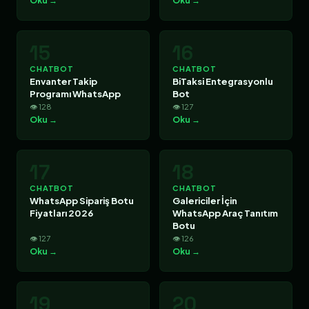
Oku →
Oku →
15
16
CHATBOT
CHATBOT
Envanter Takip
BiTaksi Entegrasyonlu
Programı WhatsApp
Bot
👁 128
👁 127
Oku →
Oku →
17
18
CHATBOT
CHATBOT
WhatsApp Sipariş Botu
Galericiler İçin
Fiyatları 2026
WhatsApp Araç Tanıtım
Botu
👁 127
👁 126
Oku →
Oku →
19
20