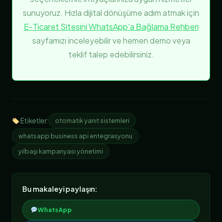
sunuyoruz. Hızla dijital dönüşüme adım atmak için
E-Ticaret Sitesini WhatsApp’a Bağlama Rehberi
sayfamızı inceleyebilir ve hemen demo veya
teklif talep edebilirsiniz.
Etiketler:
otomatik yanıt sistemleri
whatsapp business api entegrasyonu
yılbaşı kampanyası yönetimi
Bu makaleyi paylaşın:
WhatsApp