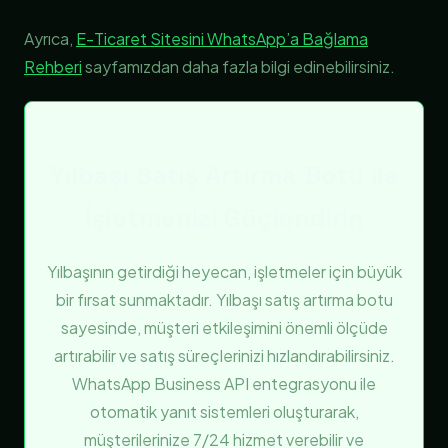
Ayrıca,
E-Ticaret Sitesini WhatsApp’a Bağlama
Rehberi
sayfamızdan daha fazla bilgi edinebilirsiniz.
Yılbaşı Satış Artırma Botu ile
İşletmenizi Güçlendirin
Yılbaşının getirdiği heyecan, işletmeler için büyük
bir fırsat sunmaktadır. Yılbaşı satış artırma botu
sayesinde, müşteri etkileşimini önemli ölçüde
artırabilir ve satış süreçlerinizi hızlandırabilirsiniz.
WhatsApp Business API entegrasyonu ile
otomatik yanıt sistemleri oluşturarak,
müşterilerinize 7/24 hizmet verebilir ve