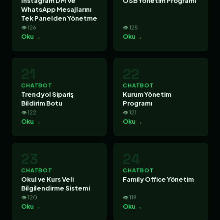
Instagram DM Ve
OSB Yönetim Programı
WhatsApp Mesajlarını
Tek Panelden Yönetme
👁 126
👁 125
Oku →
Oku →
21
22
CHATBOT
CHATBOT
Trendyol Sipariş
Kurum Yönetim
Bildirim Botu
Programı
👁 122
👁 121
Oku →
Oku →
23
24
CHATBOT
CHATBOT
Okul ve Kurs Veli
Family Office Yönetim
Bilgilendirme Sistemi
👁 120
👁 119
Oku →
Oku →