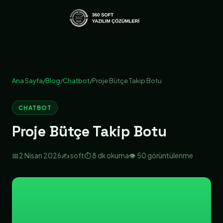
Ana Sayfa
/
Blog
/
Chatbot
/
Proje Bütçe Takip Botu
CHATBOT
Proje Bütçe Takip Botu
📅
2 Nisan 2026
✍️ soft
⏱️ 8 dk okuma
👁️ 50 görüntülenme