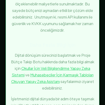
ölçeklenebilir maliyetlerle sunulmaktadır. Bu
sayede bütçenizi aşmadan etkili bir çözüm elde
edebilirsiniz. Unutmayın ki, resmi API kullanımı ile
güvenlik ve KVKK uyumunu sağlamak her zaman
önceliğimizdir.
Daha Fazla Bilgi İçin
Dijital dönüşüm sürecinizi başlatmak ve Proje
Bütçe Takip Botu hakkında daha fazla bilgi almak
için
Okullar İçin Veli Bilgilendirme Yapay Zeka
Sistemi
ve
Muhasebeciler İçin Karmaşık Tabloları
Okuyan Yapay Zeka Asistanı
sayfalarımızı ziyaret
edebilirsiniz.
İşletmenizi dijital dünyada bir adım öteye taşımak