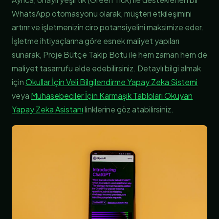
WhatsApp otomasyonu olarak, müşteri etkileşimini
artırır ve işletmenizin ciro potansiyelini maksimize eder.
İşletme ihtiyaçlarına göre esnek maliyet yapıları
sunarak, Proje Bütçe Takip Botu ile hem zaman hem de
maliyet tasarrufu elde edebilirsiniz. Detaylı bilgi almak
için
Okullar İçin Veli Bilgilendirme Yapay Zeka Sistemi
veya
Muhasebeciler İçin Karmaşık Tabloları Okuyan
Yapay Zeka Asistanı
linklerine göz atabilirsiniz.