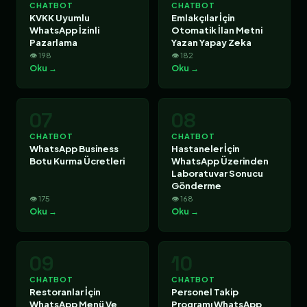
CHATBOT
CHATBOT
KVKK Uyumlu
Emlakçılar İçin
WhatsApp İzinli
Otomatik İlan Metni
Pazarlama
Yazan Yapay Zeka
👁 198
👁 182
Oku →
Oku →
07
08
CHATBOT
CHATBOT
WhatsApp Business
Hastaneler İçin
Botu Kurma Ücretleri
WhatsApp Üzerinden
Laboratuvar Sonucu
Gönderme
👁 175
👁 168
Oku →
Oku →
09
10
CHATBOT
CHATBOT
Restoranlar İçin
Personel Takip
WhatsApp Menü Ve
Programı WhatsApp