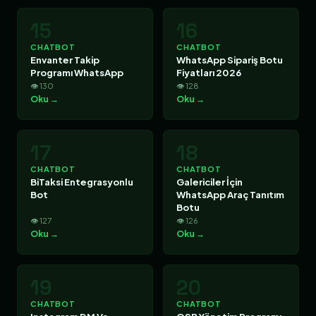
15
16
CHATBOT
CHATBOT
Envanter Takip
WhatsApp Sipariş Botu
Programı WhatsApp
Fiyatları 2026
👁 130
👁 128
Oku →
Oku →
17
18
CHATBOT
CHATBOT
BiTaksi Entegrasyonlu
Galericiler İçin
Bot
WhatsApp Araç Tanıtım
Botu
👁 127
👁 126
Oku →
Oku →
19
20
CHATBOT
CHATBOT