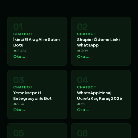
01
02
CHATBOT
CHATBOT
İkinci El Araç Alım Satım
Shopier Ödeme Linki
Botu
WhatsApp
👁 2.424
👁 309
Oku →
Oku →
03
04
CHATBOT
CHATBOT
Yemeksepeti
WhatsApp Mesaj
Entegrasyonlu Bot
Ücreti Kaç Kuruş 2026
👁 284
👁 221
Oku →
Oku →
05
06