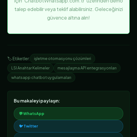
için ‘ChatbotWhatsapp.com.tr’ üzerinden demo
talep edebilir veya teklif alabilirsiniz. Geleceğinizi
güvence altına alın!
🏷️ Etiketler:
işletme otomasyonu çözümleri
LSI Anahtar Kelimeler
mesajlaşma API entegrasyonları
whatsapp chatbot uygulamaları
Bu makaleyi paylaşın:
💬 WhatsApp
🐦 Twitter