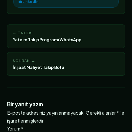
💼 LinkedIn
← ÖNCEKI
Yatırım Takip Programı WhatsApp
SONRAKI →
İnşaat Maliyet Takip Botu
Bir yanıt yazın
E-posta adresiniz yayınlanmayacak.
Gerekli alanlar
*
ile
işaretlenmişlerdir
Yorum
*