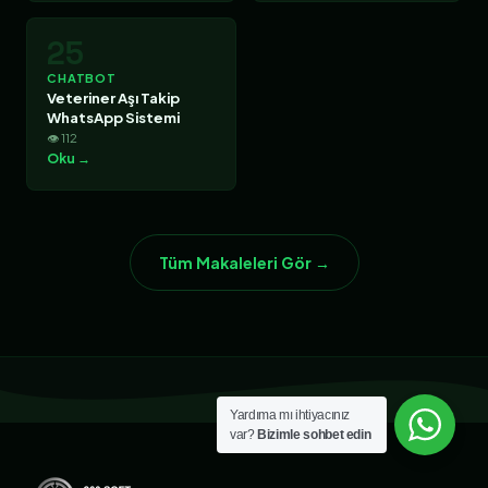
25
CHATBOT
Veteriner Aşı Takip
WhatsApp Sistemi
👁 112
Oku →
Tüm Makaleleri Gör →
Yardıma mı ihtiyacınız
var?
Bizimle sohbet edin