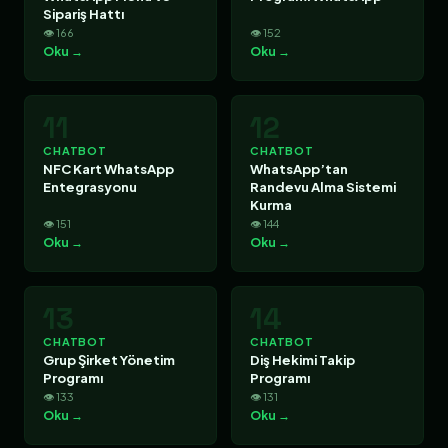
Sipariş Hattı
👁 166
👁 152
Oku →
Oku →
11
12
CHATBOT
CHATBOT
NFC Kart WhatsApp
WhatsApp’tan
Entegrasyonu
Randevu Alma Sistemi
Kurma
👁 151
👁 144
Oku →
Oku →
13
14
CHATBOT
CHATBOT
Grup Şirket Yönetim
Diş Hekimi Takip
Programı
Programı
👁 133
👁 131
Oku →
Oku →